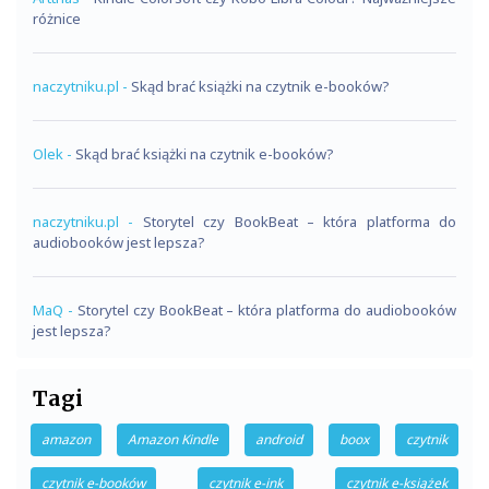
różnice
naczytniku.pl
-
Skąd brać książki na czytnik e-booków?
Olek
-
Skąd brać książki na czytnik e-booków?
naczytniku.pl
-
Storytel czy BookBeat – która platforma do
audiobooków jest lepsza?
MaQ
-
Storytel czy BookBeat – która platforma do audiobooków
jest lepsza?
Tagi
amazon
Amazon Kindle
android
boox
czytnik
czytnik e-booków
czytnik e-ink
czytnik e-książek