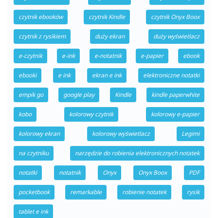
czytnik ebooków
czytnik Kindle
czytnik Onyx Boox
czytnik z rysikiem
duży ekran
duży wyświetlacz
e-czytnik
e-ink
e-notatnik
e-papier
ebook
ebooki
e ink
ekran e ink
elektroniczne notatki
empik go
google play
Kindle
kindle paperwhite
kobo
kolorowy czytnik
kolorowy e-papier
kolorowy ekran
kolorowy wyświetlacz
Legimi
na czytniku
narzędzie do robienia elektronicznych notatek
notatki
notatnik
Onyx
Onyx Boox
PDF
pocketbook
remarkable
robienie notatek
rysik
tablet e ink