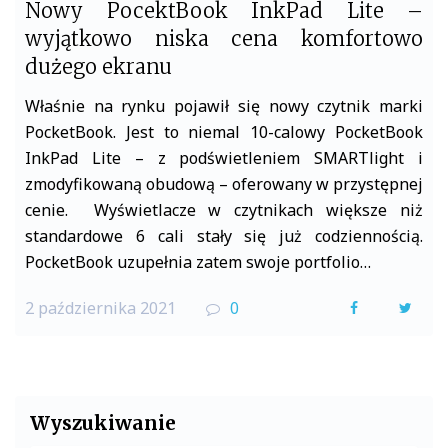
Nowy PocektBook InkPad Lite –
wyjątkowo niska cena komfortowo
dużego ekranu
Właśnie na rynku pojawił się nowy czytnik marki
PocketBook. Jest to niemal 10-calowy PocketBook
InkPad Lite – z podświetleniem SMARTlight i
zmodyfikowaną obudową – oferowany w przystępnej
cenie. Wyświetlacze w czytnikach większe niż
standardowe 6 cali stały się już codziennością.
PocketBook uzupełnia zatem swoje portfolio…
2 października 2021
0
F
T
a
w
c
i
e
t
Wyszukiwanie
b
t