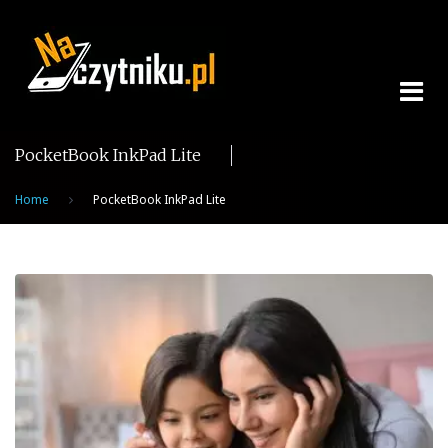
Skip
to
content
PocketBook InkPad Lite
Home
PocketBook InkPad Lite
Tag:
PocketBook
InkPad
Lite