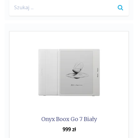
Search
o
e
for:
o
r
k
Onyx Boox Go 7 Biały
999
zł