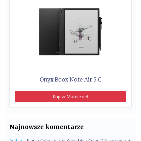
Onyx Boox Note Air 5 C
Kup w Morele.net
Najnowsze komentarze
Artthas
-
Kindle Colorsoft czy Kobo Libra Colour? Najważniejsze