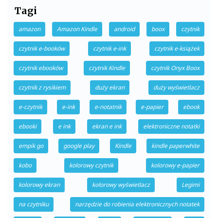
Tagi
amazon
Amazon Kindle
android
boox
czytnik
czytnik e-booków
czytnik e-ink
czytnik e-książek
czytnik ebooków
czytnik Kindle
czytnik Onyx Boox
czytnik z rysikiem
duży ekran
duży wyświetlacz
e-czytnik
e-ink
e-notatnik
e-papier
ebook
ebooki
e ink
ekran e ink
elektroniczne notatki
empik go
google play
Kindle
kindle paperwhite
kobo
kolorowy czytnik
kolorowy e-papier
kolorowy ekran
kolorowy wyświetlacz
Legimi
na czytniku
narzędzie do robienia elektronicznych notatek