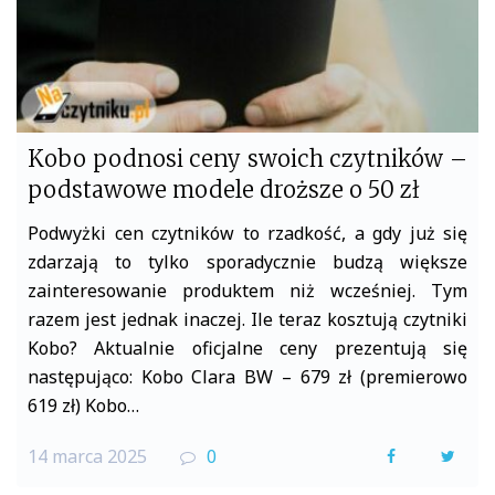
Kobo podnosi ceny swoich czytników –
podstawowe modele droższe o 50 zł
Podwyżki cen czytników to rzadkość, a gdy już się
zdarzają to tylko sporadycznie budzą większe
zainteresowanie produktem niż wcześniej. Tym
razem jest jednak inaczej. Ile teraz kosztują czytniki
Kobo? Aktualnie oficjalne ceny prezentują się
następująco: Kobo Clara BW – 679 zł (premierowo
619 zł) Kobo…
14 marca 2025
0
F
T
a
w