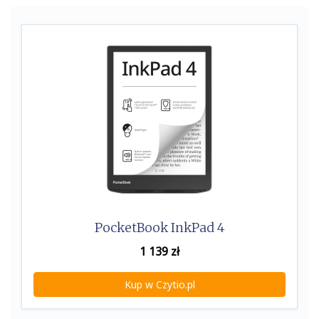
PocketBook InkPad 4
1 139
zł
Kup w Czytio.pl