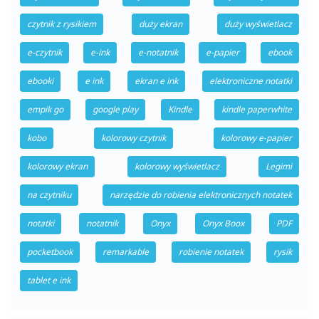
czytnik z rysikiem
duży ekran
duży wyświetlacz
e-czytnik
e-ink
e-notatnik
e-papier
ebook
ebooki
e ink
ekran e ink
elektroniczne notatki
empik go
google play
Kindle
kindle paperwhite
kobo
kolorowy czytnik
kolorowy e-papier
kolorowy ekran
kolorowy wyświetlacz
Legimi
na czytniku
narzędzie do robienia elektronicznych notatek
notatki
notatnik
Onyx
Onyx Boox
PDF
pocketbook
remarkable
robienie notatek
rysik
tablet e ink