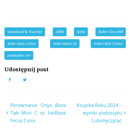
Download & Transfer
DRM
kobo
Kobo Clara BW
kobo clara colour
kobo elipsa 2e
Kobo Libra Colour
podwyżka cen
Udostępnij post
Facebook
Twitter
Nawigacja
Porównanie Onyx Boox
Książka Roku 2024 –
wpisu
Tab Mini C vs InkBook
wyniki plebiscytu
Focus Color
Lubimyczytać