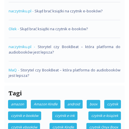
naczytniku.pl
-
Skąd brać książki na czytnik e-booków?
Olek
-
Skąd brać książki na czytnik e-booków?
naczytniku.pl
-
Storytel czy BookBeat – która platforma do
audiobooków jest lepsza?
MaQ
-
Storytel czy BookBeat – która platforma do audiobooków
jest lepsza?
Tagi
amazon
Amazon Kindle
android
boox
czytnik
czytnik e-booków
czytnik e-ink
czytnik e-książek
czytnik ebooków
czytnik Kindle
czytnik Onyx Boox