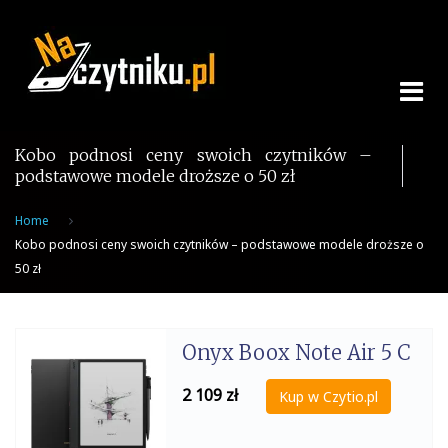
Skip
to
content
Kobo podnosi ceny swoich czytników –
podstawowe modele droższe o 50 zł
Home
Kobo podnosi ceny swoich czytników – podstawowe modele droższe o
50 zł
Onyx Boox Note Air 5 C
2 109
zł
Kup w Czytio.pl