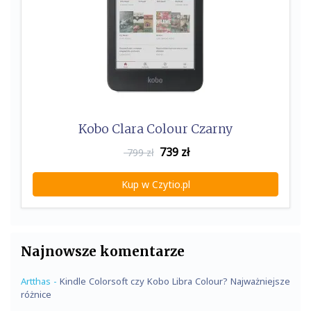
Kobo Clara Colour Czarny
739
zł
799 zł
Kup w Czytio.pl
Najnowsze komentarze
Artthas
-
Kindle Colorsoft czy Kobo Libra Colour? Najważniejsze
różnice