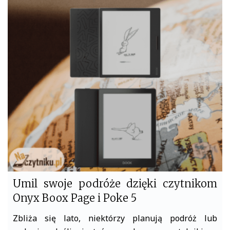
c
i
e
t
b
t
o
e
o
r
k
Umil swoje podróże dzięki czytnikom
Onyx Boox Page i Poke 5
Zbliża się lato, niektórzy planują podróż lub