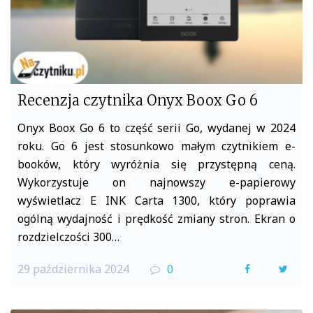
Recenzja czytnika Onyx Boox Go 6
Onyx Boox Go 6 to część serii Go, wydanej w 2024
roku. Go 6 jest stosunkowo małym czytnikiem e-
booków, który wyróżnia się przystępną ceną.
Wykorzystuje on najnowszy e-papierowy
wyświetlacz E INK Carta 1300, który poprawia
ogólną wydajność i prędkość zmiany stron. Ekran o
rozdzielczości 300…
29 października 2024
0
F
T
a
w