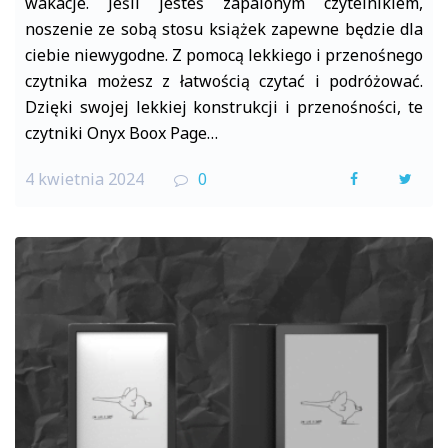
wakacje. Jeśli jesteś zapalonym czytelnikiem,
noszenie ze sobą stosu książek zapewne będzie dla
ciebie niewygodne. Z pomocą lekkiego i przenośnego
czytnika możesz z łatwością czytać i podróżować.
Dzięki swojej lekkiej konstrukcji i przenośności, te
czytniki Onyx Boox Page…
4 kwietnia 2024
0
F
T
a
w
c
i
e
t
b
t
o
e
o
r
k