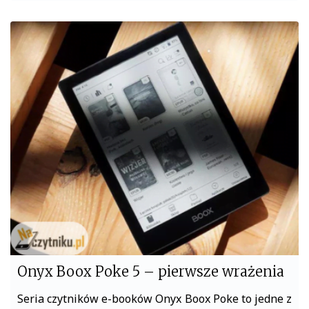
a
w
c
i
e
t
b
t
o
e
o
r
k
Onyx Boox Poke 5 – pierwsze wrażenia
Seria czytników e-booków Onyx Boox Poke to jedne z