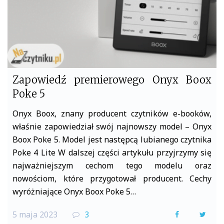
Zapowiedź premierowego Onyx Boox
Poke 5
Onyx Boox, znany producent czytników e-booków,
właśnie zapowiedział swój najnowszy model – Onyx
Boox Poke 5. Model jest następcą lubianego czytnika
Poke 4 Lite W dalszej części artykułu przyjrzymy się
najważniejszym cechom tego modelu oraz
nowościom, które przygotował producent. Cechy
wyróżniające Onyx Boox Poke 5…
5 maja 2023
3
F
T