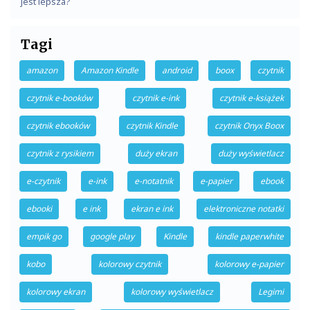
jest lepsza?
Tagi
amazon
Amazon Kindle
android
boox
czytnik
czytnik e-booków
czytnik e-ink
czytnik e-książek
czytnik ebooków
czytnik Kindle
czytnik Onyx Boox
czytnik z rysikiem
duży ekran
duży wyświetlacz
e-czytnik
e-ink
e-notatnik
e-papier
ebook
ebooki
e ink
ekran e ink
elektroniczne notatki
empik go
google play
Kindle
kindle paperwhite
kobo
kolorowy czytnik
kolorowy e-papier
kolorowy ekran
kolorowy wyświetlacz
Legimi