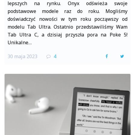
lepszych na rynku. Onyx odświeża swoje
podstawowe modele raz do roku. Mogliśmy
doświadczyć nowości w tym roku począwszy od
modelu Tab Ultra. Ostatnio przedstawiliśmy Wam
Tab Ultra C, a dzisiaj przyszła pora na Poke 5!
Unikalne…
30 maja 2023
4
F
T
a
w
c
i
e
t
b
t
o
e
o
r
k