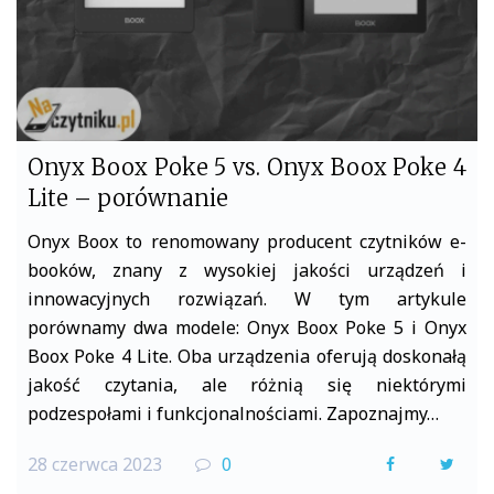
Onyx Boox Poke 5 vs. Onyx Boox Poke 4
Lite – porównanie
Onyx Boox to renomowany producent czytników e-
booków, znany z wysokiej jakości urządzeń i
innowacyjnych rozwiązań. W tym artykule
porównamy dwa modele: Onyx Boox Poke 5 i Onyx
Boox Poke 4 Lite. Oba urządzenia oferują doskonałą
jakość czytania, ale różnią się niektórymi
podzespołami i funkcjonalnościami. Zapoznajmy…
28 czerwca 2023
0
F
T