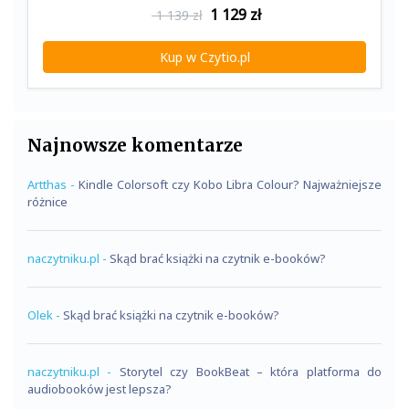
1 129
zł
1 139 zł
Kup w Czytio.pl
Najnowsze komentarze
Artthas
-
Kindle Colorsoft czy Kobo Libra Colour? Najważniejsze
różnice
naczytniku.pl
-
Skąd brać książki na czytnik e-booków?
Olek
-
Skąd brać książki na czytnik e-booków?
naczytniku.pl
-
Storytel czy BookBeat – która platforma do
audiobooków jest lepsza?