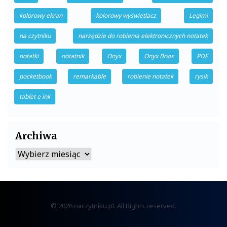
kolorowy ekran
kolorowy wyświetlacz
Legimi
na czytniku
narzędzie do robienia elektronicznych notatek
notatki
notatnik
Onyx
Onyx Boox
PDF
pocketbook
remarkable
robienie notatek
rysik
tablet e ink
Archiwa
Archiwa
© 2026 naczytniku.pl. All Rights reserved.