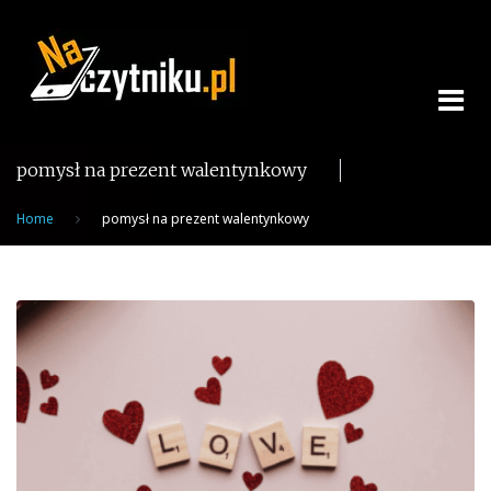
Skip
to
content
pomysł na prezent walentynkowy
Home
pomysł na prezent walentynkowy
Tag:
pomysł
na
prezent
walentynkowy