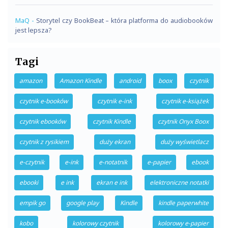
MaQ
-
Storytel czy BookBeat – która platforma do audiobooków
jest lepsza?
Tagi
amazon
Amazon Kindle
android
boox
czytnik
czytnik e-booków
czytnik e-ink
czytnik e-książek
czytnik ebooków
czytnik Kindle
czytnik Onyx Boox
czytnik z rysikiem
duży ekran
duży wyświetlacz
e-czytnik
e-ink
e-notatnik
e-papier
ebook
ebooki
e ink
ekran e ink
elektroniczne notatki
empik go
google play
Kindle
kindle paperwhite
kobo
kolorowy czytnik
kolorowy e-papier