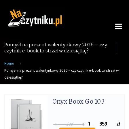
Skip
to
content
Pomysł na prezent walentynkowy 2026 – czy
czytnik e-book to strzał w dziesiątkę?
Home
Pomysł na prezent walentynkowy 2026 – czy czytnik e-book to strzał w
dziesiątkę?
Onyx Boox Go 10,3
1 359
zł
1 379 zł