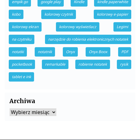
empik go
google play
Kindle
kindle paperwhite
kobo
kolorowy czytnik
kolorowy e-papier
kolorowy ekran
kolorowy wyświetlacz
Legimi
na czytniku
narzędzie do robienia elektronicznych notatek
notatki
notatnik
Onyx
Onyx Boox
PDF
pocketbook
remarkable
robienie notatek
rysik
tablet e ink
Archiwa
Archiwa