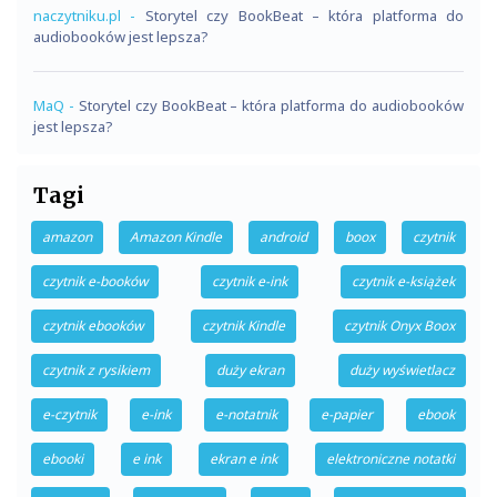
naczytniku.pl
-
Storytel czy BookBeat – która platforma do
audiobooków jest lepsza?
MaQ
-
Storytel czy BookBeat – która platforma do audiobooków
jest lepsza?
Tagi
amazon
Amazon Kindle
android
boox
czytnik
czytnik e-booków
czytnik e-ink
czytnik e-książek
czytnik ebooków
czytnik Kindle
czytnik Onyx Boox
czytnik z rysikiem
duży ekran
duży wyświetlacz
e-czytnik
e-ink
e-notatnik
e-papier
ebook
ebooki
e ink
ekran e ink
elektroniczne notatki