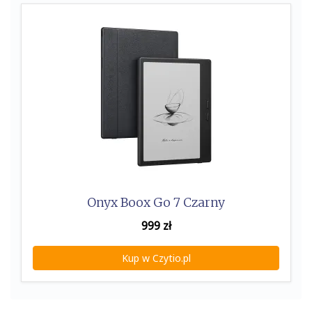
k
Onyx Boox Go 7 Czarny
999
zł
Kup w Czytio.pl