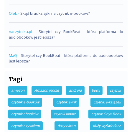
Olek
-
Skąd brać książki na czytnik e-booków?
naczytniku.pl
-
Storytel czy BookBeat – która platforma do
audiobooków jest lepsza?
MaQ
-
Storytel czy BookBeat – która platforma do audiobooków
jest lepsza?
Tagi
amazon
Amazon Kindle
android
boox
czytnik
czytnik e-booków
czytnik e-ink
czytnik e-książek
czytnik ebooków
czytnik Kindle
czytnik Onyx Boox
czytnik z rysikiem
duży ekran
duży wyświetlacz