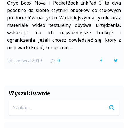
Onyx Boox Nova i PocketBook InkPad 3 to dwa
podobne do siebie czytniki ebooków od czołowych
producentów na rynku. W dzisiejszym artykule oraz
materiale wideo testujemy obydwa urządzenia,
wskazując na ich najważniejsze funkcje i
ograniczenia. Jeżeli chcesz dowiedzieć się, który z
nich warto kupić, koniecznie…
28 czerwca 2019
0
F
T
a
w
c
i
e
t
Wyszukiwanie
b
t
Search
o
e
for:
o
r