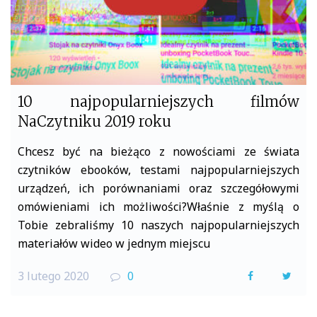
10 najpopularniejszych filmów
NaCzytniku 2019 roku
Chcesz być na bieżąco z nowościami ze świata
czytników ebooków, testami najpopularniejszych
urządzeń, ich porównaniami oraz szczegółowymi
omówieniami ich możliwości?Właśnie z myślą o
Tobie zebraliśmy 10 naszych najpopularniejszych
materiałów wideo w jednym miejscu
3 lutego 2020
0
F
T
a
w