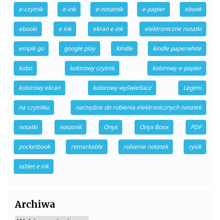
e-czytnik
e-ink
e-notatnik
e-papier
ebook
ebooki
e ink
ekran e ink
elektroniczne notatki
empik go
google play
Kindle
kindle paperwhite
kobo
kolorowy czytnik
kolorowy e-papier
kolorowy ekran
kolorowy wyświetlacz
Legimi
na czytniku
narzędzie do robienia elektronicznych notatek
notatki
notatnik
Onyx
Onyx Boox
PDF
pocketbook
remarkable
robienie notatek
rysik
tablet e ink
Archiwa