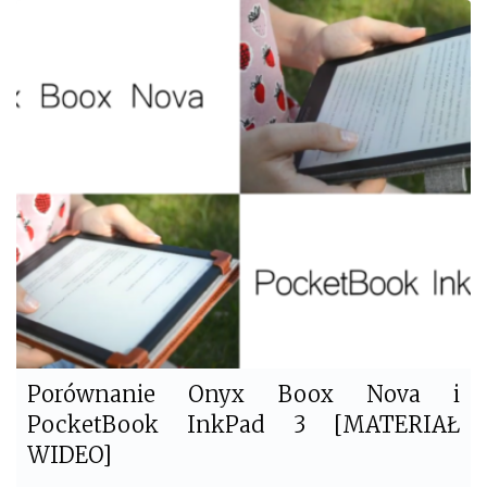
c
i
e
t
b
t
o
e
o
r
k
Porównanie Onyx Boox Nova i
PocketBook InkPad 3 [MATERIAŁ
WIDEO]