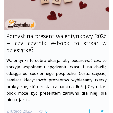
Pomysł na prezent walentynkowy 2026
– czy czytnik e-book to strzał w
dziesiątkę?
Walentynki to dobra okazja, aby podarować coś, co
sprzyja wspólnemu spędzaniu czasu i na chwilę
odciąga od codziennego pośpiechu. Coraz częściej
zamiast klasycznych prezentów wybieramy rzeczy
praktyczne, które zostają z nami na dłużej. Czytnik e-
book może być prezentem zarówno dla niej, dla
niego, jak i…
2 lutego 2026
0
F
T