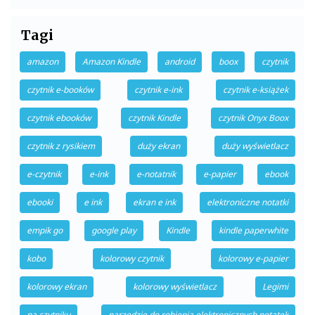
Tagi
amazon
Amazon Kindle
android
boox
czytnik
czytnik e-booków
czytnik e-ink
czytnik e-książek
czytnik ebooków
czytnik Kindle
czytnik Onyx Boox
czytnik z rysikiem
duży ekran
duży wyświetlacz
e-czytnik
e-ink
e-notatnik
e-papier
ebook
ebooki
e ink
ekran e ink
elektroniczne notatki
empik go
google play
Kindle
kindle paperwhite
kobo
kolorowy czytnik
kolorowy e-papier
kolorowy ekran
kolorowy wyświetlacz
Legimi
na czytniku
narzędzie do robienia elektronicznych notatek