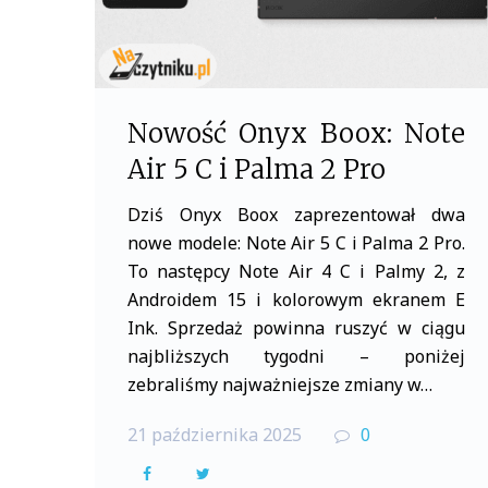
Nowość Onyx Boox: Note
Air 5 C i Palma 2 Pro
Dziś Onyx Boox zaprezentował dwa
nowe modele: Note Air 5 C i Palma 2 Pro.
To następcy Note Air 4 C i Palmy 2, z
Androidem 15 i kolorowym ekranem E
Ink. Sprzedaż powinna ruszyć w ciągu
najbliższych tygodni – poniżej
zebraliśmy najważniejsze zmiany w…
21 października 2025
0
F
T