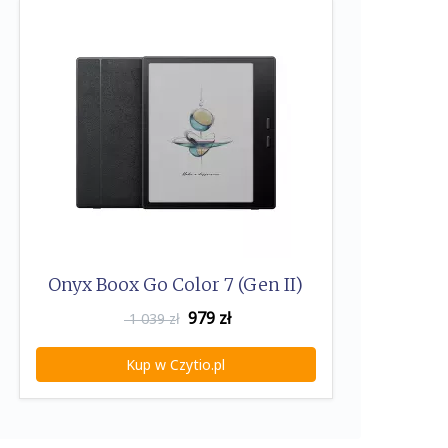
Onyx Boox Go Color 7 (Gen II)
979
zł
1 039 zł
Kup w Czytio.pl