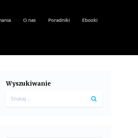
nania
O nas
Poradniki
Ebooki
Wyszukiwanie
Search
for: