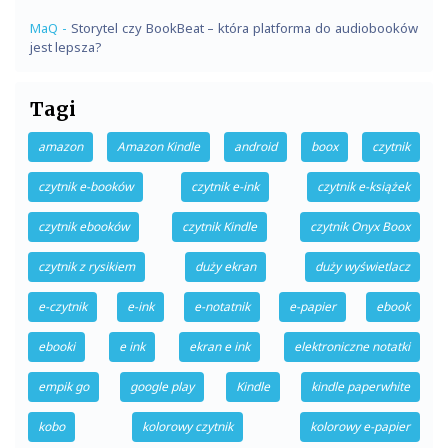
MaQ
-
Storytel czy BookBeat – która platforma do audiobooków
jest lepsza?
Tagi
amazon
Amazon Kindle
android
boox
czytnik
czytnik e-booków
czytnik e-ink
czytnik e-książek
czytnik ebooków
czytnik Kindle
czytnik Onyx Boox
czytnik z rysikiem
duży ekran
duży wyświetlacz
e-czytnik
e-ink
e-notatnik
e-papier
ebook
ebooki
e ink
ekran e ink
elektroniczne notatki
empik go
google play
Kindle
kindle paperwhite
kobo
kolorowy czytnik
kolorowy e-papier