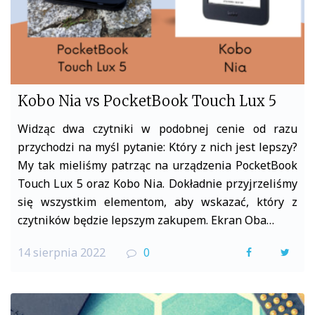
Kobo Nia vs PocketBook Touch Lux 5
Widząc dwa czytniki w podobnej cenie od razu
przychodzi na myśl pytanie: Który z nich jest lepszy?
My tak mieliśmy patrząc na urządzenia PocketBook
Touch Lux 5 oraz Kobo Nia. Dokładnie przyjrzeliśmy
się wszystkim elementom, aby wskazać, który z
czytników będzie lepszym zakupem. Ekran Oba…
14 sierpnia 2022
0
F
T
a
w
c
i