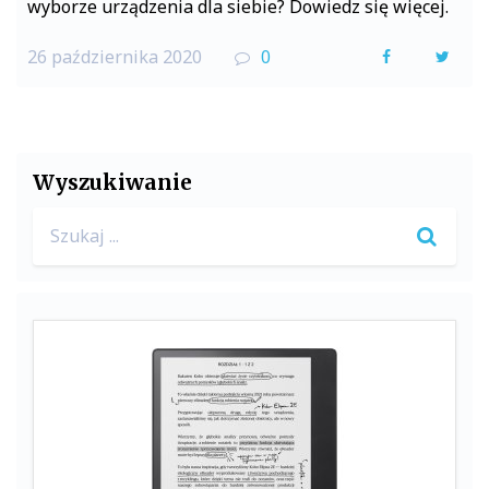
wyborze urządzenia dla siebie? Dowiedz się więcej.
26 października 2020
0
F
T
a
w
c
i
e
t
Wyszukiwanie
b
t
Search
o
e
for:
o
r
k