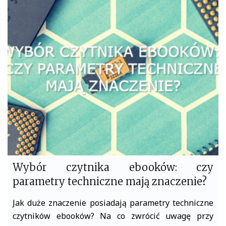
e
t
b
t
o
e
o
r
k
Wybór czytnika ebooków: czy
parametry techniczne mają znaczenie?
Jak duże znaczenie posiadają parametry techniczne
czytników ebooków? Na co zwrócić uwagę przy