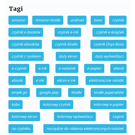
Tagi
amazon
Amazon Kindle
android
boox
czytnik
czytnik e-booków
czytnik e-ink
czytnik e-książek
czytnik ebooków
czytnik Kindle
czytnik Onyx Boox
czytnik z rysikiem
duży ekran
duży wyświetlacz
e-czytnik
e-ink
e-notatnik
e-papier
ebook
ebooki
e ink
ekran e ink
elektroniczne notatki
empik go
google play
Kindle
kindle paperwhite
kobo
kolorowy czytnik
kolorowy e-papier
kolorowy ekran
kolorowy wyświetlacz
Legimi
na czytniku
narzędzie do robienia elektronicznych notatek