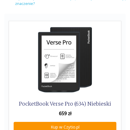
znaczenie?
PocketBook Verse Pro (634) Niebieski
659
zł
Kup w Czytio.pl