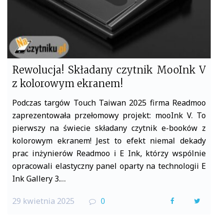
Rewolucja! Składany czytnik MooInk V
z kolorowym ekranem!
Podczas targów Touch Taiwan 2025 firma Readmoo
zaprezentowała przełomowy projekt: mooInk V. To
pierwszy na świecie składany czytnik e-booków z
kolorowym ekranem! Jest to efekt niemal dekady
prac inżynierów Readmoo i E Ink, którzy wspólnie
opracowali elastyczny panel oparty na technologii E
Ink Gallery 3.…
29 kwietnia 2025
0
F
T
a
w