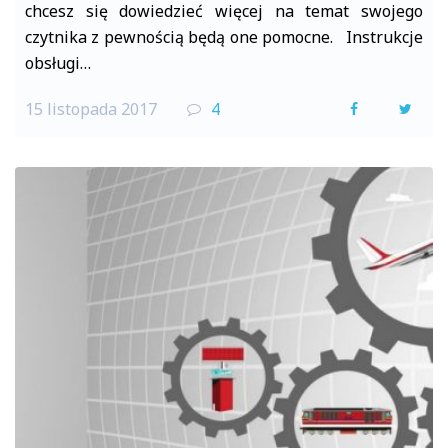
chcesz się dowiedzieć więcej na temat swojego
czytnika z pewnością będą one pomocne. Instrukcje
obsługi…
15 listopada 2017
4
F
T
a
w
c
i
e
t
b
t
o
e
o
r
k