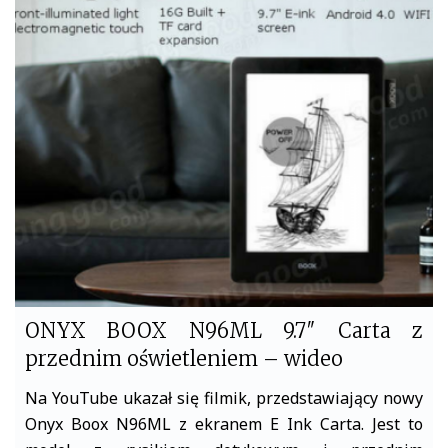
e
t
b
t
o
e
o
r
k
ONYX BOOX N96ML 9.7″ Carta z
przednim oświetleniem – wideo
Na YouTube ukazał się filmik, przedstawiający nowy
Onyx Boox N96ML z ekranem E Ink Carta. Jest to