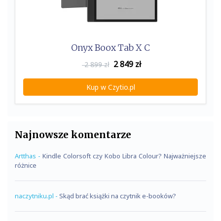
Onyx Boox Tab X C
2 849
zł
2 899 zł
Kup w Czytio.pl
Najnowsze komentarze
Artthas
-
Kindle Colorsoft czy Kobo Libra Colour? Najważniejsze
różnice
naczytniku.pl
-
Skąd brać książki na czytnik e-booków?