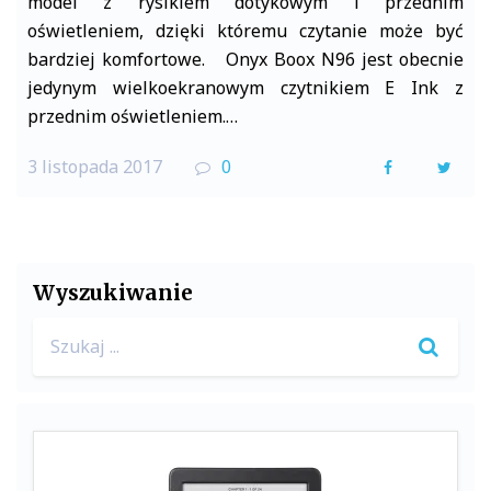
model z rysikiem dotykowym i przednim
oświetleniem, dzięki któremu czytanie może być
bardziej komfortowe. Onyx Boox N96 jest obecnie
jedynym wielkoekranowym czytnikiem E Ink z
przednim oświetleniem.…
3 listopada 2017
0
F
T
a
w
c
i
e
t
Wyszukiwanie
b
t
Search
o
e
for:
o
r
k