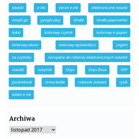
ebooki
e ink
ekran e ink
elektroniczne notatki
empik go
google play
Kindle
kindle paperwhite
kobo
kolorowy czytnik
kolorowy e-papier
kolorowy ekran
kolorowy wyświetlacz
Legimi
na czytniku
narzędzie do robienia elektronicznych notatek
notatki
notatnik
Onyx
Onyx Boox
PDF
pocketbook
remarkable
robienie notatek
rysik
tablet e ink
Archiwa
Archiwa