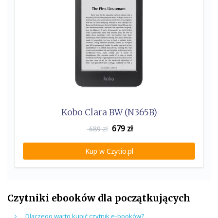
Kobo Clara BW (N365B)
679
zł
689 zł
Kup w Czytio.pl
Czytniki ebooków dla początkujących
Dlaczego warto kupić czytnik e-booków?