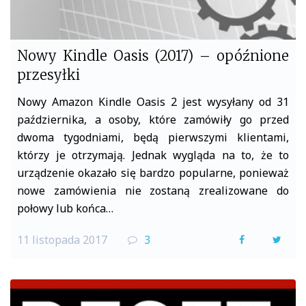
Nowy Kindle Oasis (2017) – opóźnione
przesyłki
Nowy Amazon Kindle Oasis 2 jest wysyłany od 31
października, a osoby, które zamówiły go przed
dwoma tygodniami, będą pierwszymi klientami,
którzy je otrzymają. Jednak wygląda na to, że to
urządzenie okazało się bardzo popularne, ponieważ
nowe zamówienia nie zostaną zrealizowane do
połowy lub końca…
11 listopada 2017
3
F
T
a
w
c
i