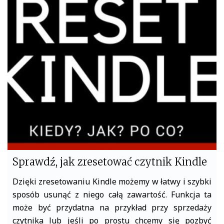
e
t
b
t
o
e
o
r
k
Sprawdź, jak zresetować czytnik Kindle
Dzięki zresetowaniu Kindle możemy w łatwy i szybki
sposób usunąć z niego całą zawartość. Funkcja ta
może być przydatna na przykład przy sprzedaży
czytnika lub jeśli po prostu chcemy się pozbyć