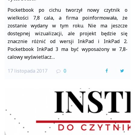
Pocketbook po cichu tworzył nowy czytnik o
wielkości 7,8 cala, a firma poinformowała, że
zostanie wydany w tym roku. Nie ma jeszcze
dostępnej wizualizacji, ale projekt będzie się
znacznie różnić od wersji InkPad i InkPad 2.
Pocketbook InkPad 3 ma być wyposażony w 7,8-
calowy wyświetlacz…
17 listopada 2017
0
F
T
a
w
c
i
e
t
b
t
o
e
o
r