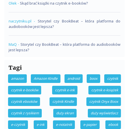
Olek
-
Skąd brać książki na czytnik e-booków?
naczytniku.pl
-
Storytel czy BookBeat – która platforma do
audiobooków jest lepsza?
MaQ
-
Storytel czy BookBeat – która platforma do audiobooków
jest lepsza?
Tagi
amazon
Amazon Kindle
android
boox
czytnik
czytnik e-booków
czytnik e-ink
czytnik e-książek
czytnik ebooków
czytnik Kindle
czytnik Onyx Boox
czytnik z rysikiem
duży ekran
duży wyświetlacz
e-czytnik
e-ink
e-notatnik
e-papier
ebook