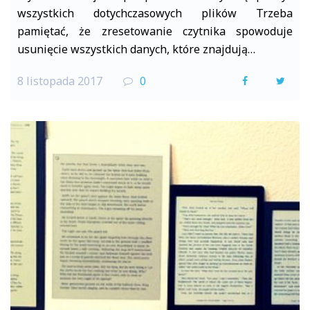
wszystkich dotychczasowych plików Trzeba
pamiętać, że zresetowanie czytnika spowoduje
usunięcie wszystkich danych, które znajdują…
8 listopada 2017
0
F
T
a
w
c
i
e
t
b
t
o
e
o
r
k