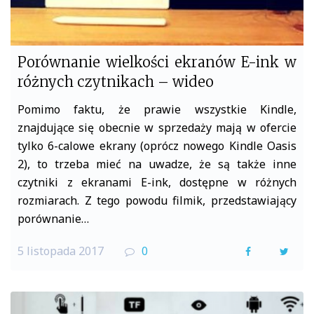
Porównanie wielkości ekranów E-ink w
różnych czytnikach – wideo
Pomimo faktu, że prawie wszystkie Kindle,
znajdujące się obecnie w sprzedaży mają w ofercie
tylko 6-calowe ekrany (oprócz nowego Kindle Oasis
2), to trzeba mieć na uwadze, że są także inne
czytniki z ekranami E-ink, dostępne w różnych
rozmiarach. Z tego powodu filmik, przedstawiający
porównanie…
5 listopada 2017
0
F
T
a
w
c
i