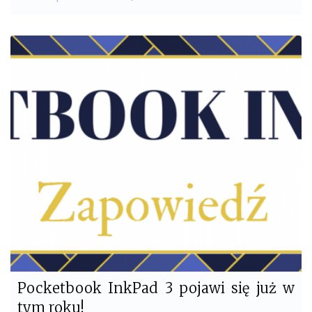
a
w
c
i
e
t
b
t
o
e
o
r
k
Pocketbook InkPad 3 pojawi się już w
tym roku!