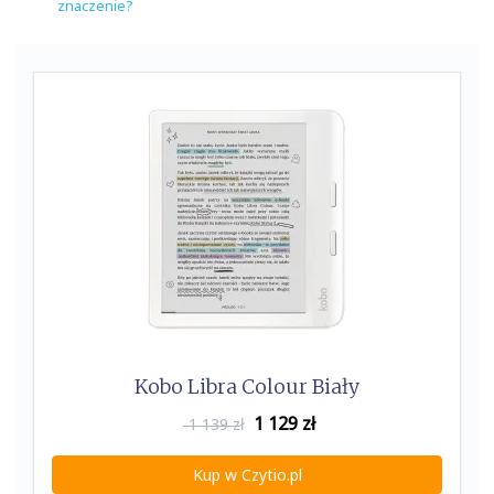
znaczenie?
Kobo Libra Colour Biały
1 129
zł
1 139 zł
Kup w Czytio.pl