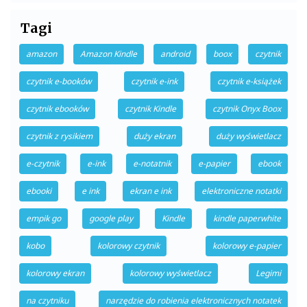
Tagi
amazon
Amazon Kindle
android
boox
czytnik
czytnik e-booków
czytnik e-ink
czytnik e-książek
czytnik ebooków
czytnik Kindle
czytnik Onyx Boox
czytnik z rysikiem
duży ekran
duży wyświetlacz
e-czytnik
e-ink
e-notatnik
e-papier
ebook
ebooki
e ink
ekran e ink
elektroniczne notatki
empik go
google play
Kindle
kindle paperwhite
kobo
kolorowy czytnik
kolorowy e-papier
kolorowy ekran
kolorowy wyświetlacz
Legimi
na czytniku
narzędzie do robienia elektronicznych notatek