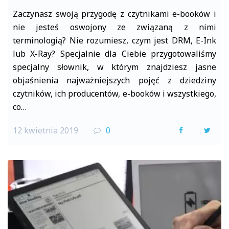
Zaczynasz swoją przygodę z czytnikami e-booków i
nie jesteś oswojony ze związaną z nimi
terminologią? Nie rozumiesz, czym jest DRM, E-Ink
lub X-Ray? Specjalnie dla Ciebie przygotowaliśmy
specjalny słownik, w którym znajdziesz jasne
objaśnienia najważniejszych pojęć z dziedziny
czytników, ich producentów, e-booków i wszystkiego,
co…
12 kwietnia 2019
0
F
T
a
w
c
i
e
t
b
t
o
e