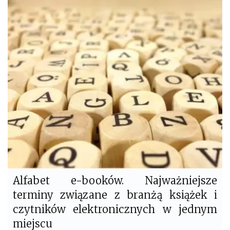
e
t
b
t
o
e
o
r
k
Alfabet e-booków. Najważniejsze
terminy związane z branżą książek i
czytników elektronicznych w jednym
miejscu