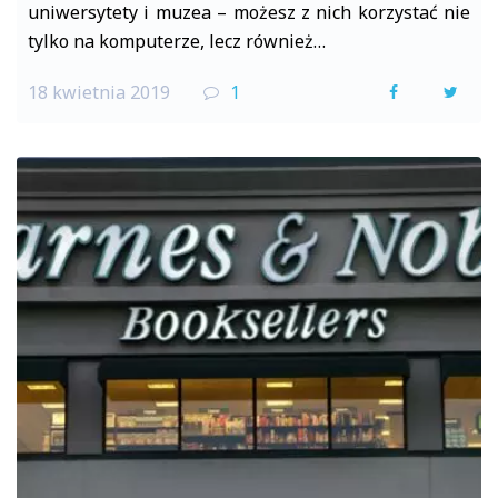
uniwersytety i muzea – możesz z nich korzystać nie
tylko na komputerze, lecz również…
18 kwietnia 2019
1
F
T
a
w
c
i
e
t
b
t
o
e
o
r
k