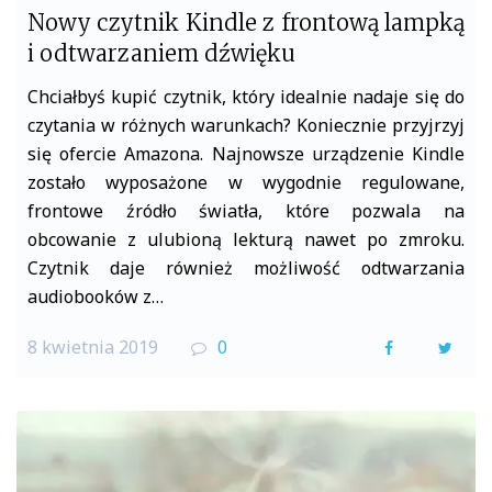
Nowy czytnik Kindle z frontową lampką
i odtwarzaniem dźwięku
Chciałbyś kupić czytnik, który idealnie nadaje się do
czytania w różnych warunkach? Koniecznie przyjrzyj
się ofercie Amazona. Najnowsze urządzenie Kindle
zostało wyposażone w wygodnie regulowane,
frontowe źródło światła, które pozwala na
obcowanie z ulubioną lekturą nawet po zmroku.
Czytnik daje również możliwość odtwarzania
audiobooków z…
8 kwietnia 2019
0
F
T
a
w
c
i
e
t