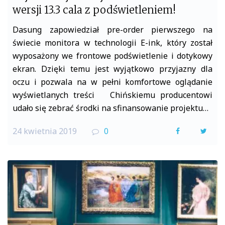
wersji 13.3 cala z podświetleniem!
Dasung zapowiedział pre-order pierwszego na
świecie monitora w technologii E-ink, który został
wyposażony we frontowe podświetlenie i dotykowy
ekran. Dzięki temu jest wyjątkowo przyjazny dla
oczu i pozwala na w pełni komfortowe oglądanie
wyświetlanych treści Chińskiemu producentowi
udało się zebrać środki na sfinansowanie projektu…
24 kwietnia 2019
0
F
T
a
w
c
i
e
t
b
t
o
e