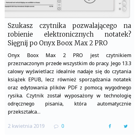
Szukasz czytnika pozwalającego na
robienie elektronicznych notatek?
Sięgnij po Onyx Boox Max 2 PRO
Onyx Boox Max 2 PRO jest czytnikiem
przeznaczonym przede wszystkim do pracy. Jego 13.3
calowy wyświetlacz idealnie nadaje się do czytania
książek EPUB, lecz również sporządzania notatek
oraz edytowania plików PDF z pomocą wygodnego
rysika. Czytnik został wyposażony w technologię
odręcznego pisania, która automatycznie
przekształca…
2 kwietnia 2019
0
F
T
a
w