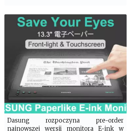
a
w
c
i
e
t
b
t
o
e
o
r
k
Dasung rozpoczyna pre-order
najnowszej wersji monitora E-ink w