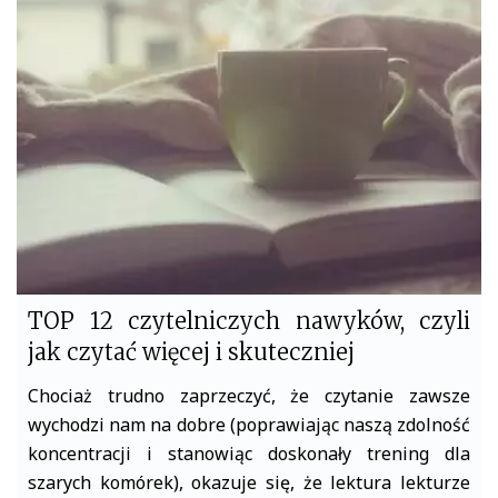
b
t
o
e
o
r
k
TOP 12 czytelniczych nawyków, czyli
jak czytać więcej i skuteczniej
Chociaż trudno zaprzeczyć, że czytanie zawsze
wychodzi nam na dobre (poprawiając naszą zdolność
koncentracji i stanowiąc doskonały trening dla
szarych komórek), okazuje się, że lektura lekturze