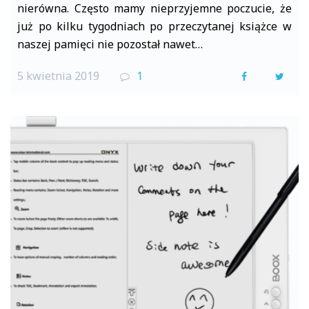
nierówna. Często mamy nieprzyjemne poczucie, że
już po kilku tygodniach po przeczytanej książce w
naszej pamięci nie pozostał nawet…
5 kwietnia 2019
1
F
T
a
w
c
i
e
t
b
t
o
e
o
r
k