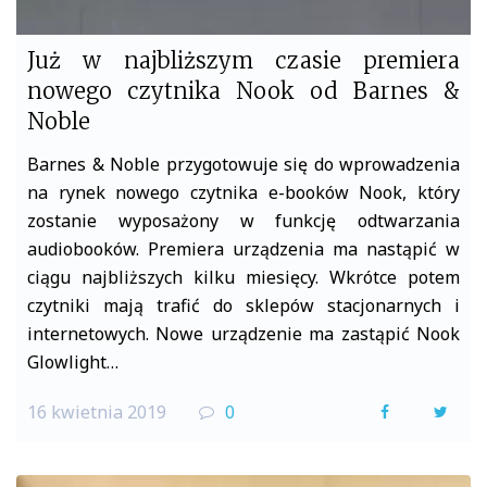
Już w najbliższym czasie premiera
nowego czytnika Nook od Barnes &
Noble
Barnes & Noble przygotowuje się do wprowadzenia
na rynek nowego czytnika e-booków Nook, który
zostanie wyposażony w funkcję odtwarzania
audiobooków. Premiera urządzenia ma nastąpić w
ciągu najbliższych kilku miesięcy. Wkrótce potem
czytniki mają trafić do sklepów stacjonarnych i
internetowych. Nowe urządzenie ma zastąpić Nook
Glowlight…
16 kwietnia 2019
0
F
T
a
w
c
i