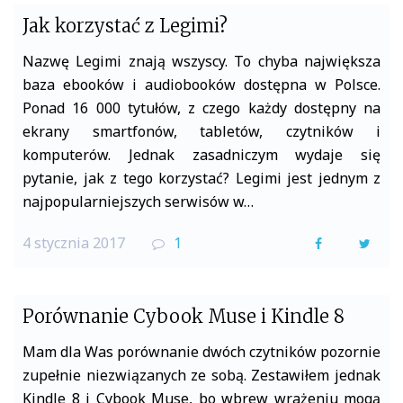
Jak korzystać z Legimi?
Nazwę Legimi znają wszyscy. To chyba największa
baza ebooków i audiobooków dostępna w Polsce.
Ponad 16 000 tytułów, z czego każdy dostępny na
ekrany smartfonów, tabletów, czytników i
komputerów. Jednak zasadniczym wydaje się
pytanie, jak z tego korzystać? Legimi jest jednym z
najpopularniejszych serwisów w…
4 stycznia 2017
1
F
T
a
w
c
i
Porównanie Cybook Muse i Kindle 8
e
t
Mam dla Was porównanie dwóch czytników pozornie
b
t
zupełnie niezwiązanych ze sobą. Zestawiłem jednak
Kindle 8 i Cybook Muse, bo wbrew wrażeniu mogą
o
e