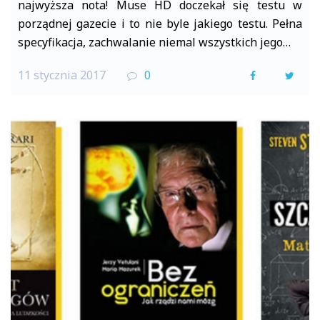
najwyższa nota! Muse HD doczekał się testu w
porządnej gazecie i to nie byle jakiego testu. Pełna
specyfikacja, zachwalanie niemal wszystkich jego…
11 stycznia 2017
0
F
T
a
w
c
i
e
t
b
t
o
e
o
r
k