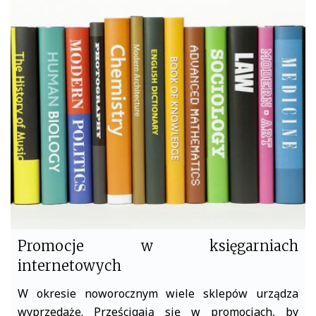
e
t
b
t
o
e
o
r
k
Promocje w księgarniach
internetowych
W okresie noworocznym wiele sklepów urządza
wyprzedaże. Prześcigają się w promocjach, by