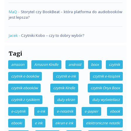
MaQ
-
Storytel czy BookBeat – która platforma do audiobooków
jest lepsza?
Jacek
-
Czytniki Kobo – czy to dobry wybór?
Tagi
amazon
Amazon Kindle
android
boox
czytnik
czytnik e-booków
czytnik e-ink
czytnik e-książek
czytnik ebooków
czytnik Kindle
czytnik Onyx Boox
czytnik z rysikiem
duży ekran
duży wyświetlacz
e-czytnik
e-ink
e-notatnik
e-papier
ebook
ebooki
e ink
ekran e ink
elektroniczne notatki