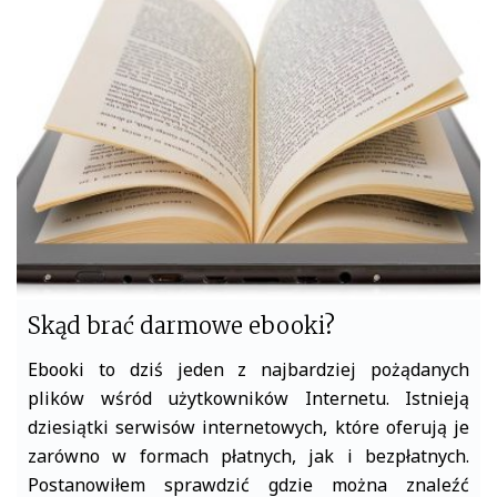
b
t
o
e
o
r
k
Skąd brać darmowe ebooki?
Ebooki to dziś jeden z najbardziej pożądanych
plików wśród użytkowników Internetu. Istnieją
dziesiątki serwisów internetowych, które oferują je
zarówno w formach płatnych, jak i bezpłatnych.
Postanowiłem sprawdzić gdzie można znaleźć