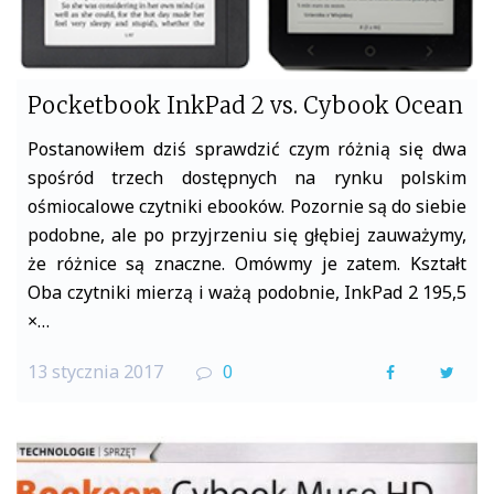
Pocketbook InkPad 2 vs. Cybook Ocean
Postanowiłem dziś sprawdzić czym różnią się dwa
spośród trzech dostępnych na rynku polskim
ośmiocalowe czytniki ebooków. Pozornie są do siebie
podobne, ale po przyjrzeniu się głębiej zauważymy,
że różnice są znaczne. Omówmy je zatem. Kształt
Oba czytniki mierzą i ważą podobnie, InkPad 2 195,5
×…
13 stycznia 2017
0
F
T
a
w
c
i
e
t