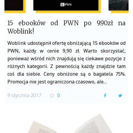
15 ebooków od PWN po 9.90zł na
Woblink!
Woblink udostępnił ofertę obniżającą 15 ebooków od
PWN, każdy w cenie 9,90 zł. Warto skorzystać,
ponieważ wśród nich znajdują się ciekawe pozycje z
różnych kategorii. Z pewnością każdy znajdzie tam
coś dla siebie. Ceny obniżone są o bagatela 75%.
Promocja nie jest ograniczona czasowo, ale…
9 stycznia 2017
0
F
T
a
w
c
i
e
t