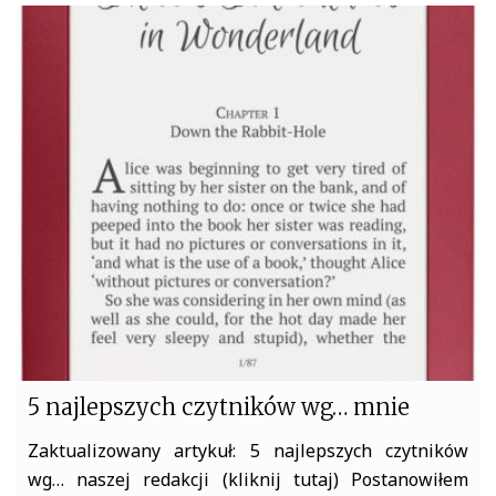
c
i
e
t
b
t
o
e
o
r
k
5 najlepszych czytników wg… mnie
Zaktualizowany artykuł: 5 najlepszych czytników
wg… naszej redakcji (kliknij tutaj) Postanowiłem