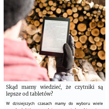
c
i
e
t
b
t
o
e
o
r
k
Skąd mamy wiedzieć, że czytniki są
lepsze od tabletów?
W dzisiejszych czasach mamy do wyboru wiele