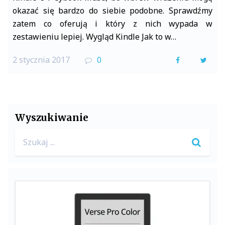
okazać się bardzo do siebie podobne. Sprawdźmy
o
r
zatem co oferują i który z nich wypada w
k
zestawieniu lepiej. Wygląd Kindle Jak to w…
2 stycznia 2017
0
F
T
a
w
c
i
e
t
Wyszukiwanie
b
t
Search
o
e
for:
o
r
k