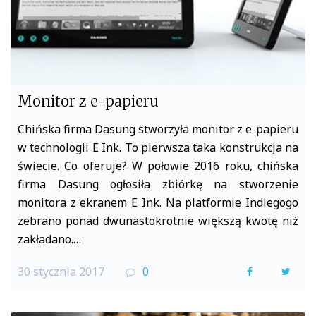
Monitor z e-papieru
Chińska firma Dasung stworzyła monitor z e-papieru
w technologii E Ink. To pierwsza taka konstrukcja na
świecie. Co oferuje? W połowie 2016 roku, chińska
firma Dasung ogłosiła zbiórkę na stworzenie
monitora z ekranem E Ink. Na platformie Indiegogo
zebrano ponad dwunastokrotnie większą kwotę niż
zakładano.…
30 stycznia 2017
0
F
T
a
w