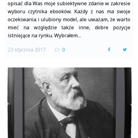
opisać dla Was moje subiektywne zdanie w zakresie
wyboru czytnika ebooków. Każdy z nas ma swoje
oczekiwania i ulubiony model, ale uważam, że warto
mieć na względzie także inne, dobre pozycje
istniejące na rynku. Wybrałem…
23 stycznia 2017
0
F
T
a
w
c
i
e
t
b
t
o
e
o
r
k