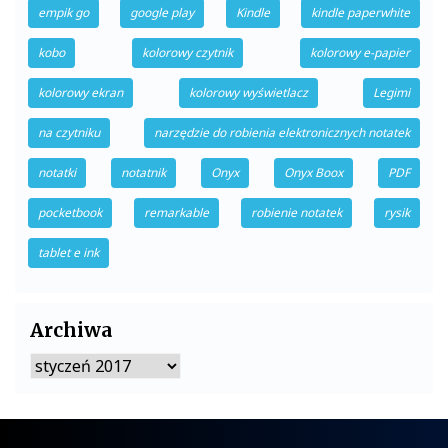
empik go
google play
Kindle
kindle paperwhite
kobo
kolorowy czytnik
kolorowy e-papier
kolorowy ekran
kolorowy wyświetlacz
Legimi
na czytniku
narzędzie do robienia elektronicznych notatek
notatki
notatnik
Onyx
Onyx Boox
PDF
pocketbook
remarkable
robienie notatek
rysik
tablet e ink
Archiwa
Archiwa