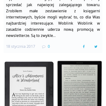
sprzedać jak najwięcej zalegającego towaru.
Zrobiłem małe zestawienie z księgarni
internetowych, byście mogli wybrać to, co dla Was
najbardziej interesujące. Woblink Woblink w
zasadzie codziennie uderza nową promocją w
newsletterze. Są to zwykle…
18 stycznia 2017
0
F
T
a
w
c
i
e
t
b
t
o
e
o
r
k