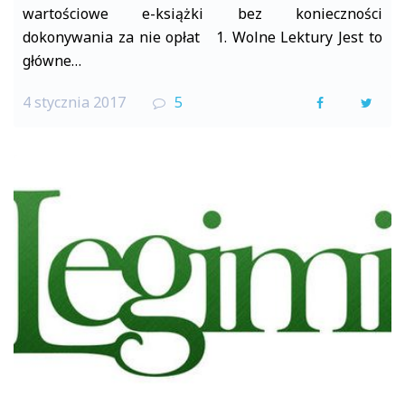
wartościowe e-książki bez konieczności
dokonywania za nie opłat 1. Wolne Lektury Jest to
główne…
4 stycznia 2017
5
F
T
a
w
c
i
e
t
b
t
o
e
o
r
k