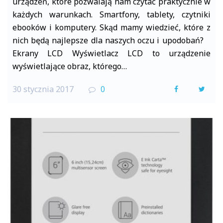
urządzeń, które pozwalają nam czytać praktycznie w
każdych warunkach. Smartfony, tablety, czytniki
ebooków i komputery. Skąd mamy wiedzieć, które z
nich będą najlepsze dla naszych oczu i upodobań?
Ekrany LCD Wyświetlacz LCD to urządzenie
wyświetlające obraz, którego…
30 stycznia 2017
0
F
T
a
w
c
i
e
t
b
t
o
e
o
r
k