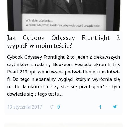
Jak Cybook Odyssey Frontlight 2
wypadł w moim teście?
Cybook Odyssey Frontlight 2 to jeden z ciekawszych
czytników z rodziny Bookeen. Posiada ekran E Ink
Pearl 213 ppi, wbudowane podświetlenie i moduł wi-
fi. Do tego niebanalny wygląd, którym wyróżnia się
na tle konkurencji. Czy stał się przebojem? O tym
dowiecie się z tego testu.…
19 stycznia 2017
0
F
T
a
w
c
i