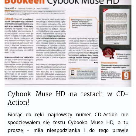
b
t
o
e
o
r
k
Cybook Muse HD na testach w CD-
Action!
Biorąc do ręki najnowszy numer CD-Action nie
spodziewałem się testu Cybooka Muse HD, a tu
proszę – miła niespodzianka i do tego prawie