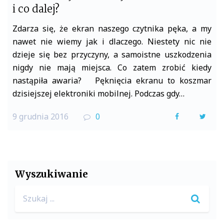
i co dalej?
Zdarza się, że ekran naszego czytnika pęka, a my
nawet nie wiemy jak i dlaczego. Niestety nic nie
dzieje się bez przyczyny, a samoistne uszkodzenia
nigdy nie mają miejsca. Co zatem zrobić kiedy
nastąpiła awaria? Pęknięcia ekranu to koszmar
dzisiejszej elektroniki mobilnej. Podczas gdy…
9 grudnia 2016
0
F
T
a
w
c
i
e
t
Wyszukiwanie
b
t
Search
o
e
for:
o
r