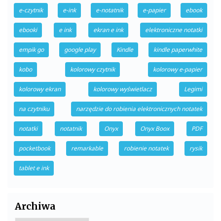
e-czytnik
e-ink
e-notatnik
e-papier
ebook
ebooki
e ink
ekran e ink
elektroniczne notatki
empik go
google play
Kindle
kindle paperwhite
kobo
kolorowy czytnik
kolorowy e-papier
kolorowy ekran
kolorowy wyświetlacz
Legimi
na czytniku
narzędzie do robienia elektronicznych notatek
notatki
notatnik
Onyx
Onyx Boox
PDF
pocketbook
remarkable
robienie notatek
rysik
tablet e ink
Archiwa