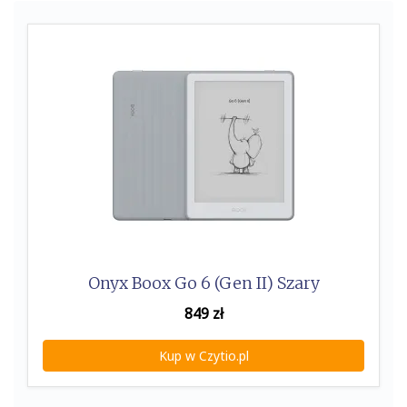
k
Onyx Boox Go 6 (Gen II) Szary
849
zł
Kup w Czytio.pl