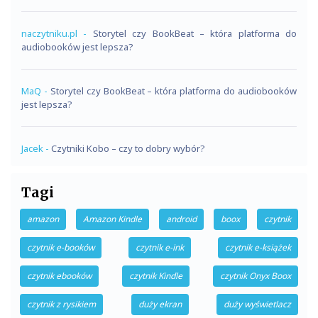
naczytniku.pl
-
Storytel czy BookBeat – która platforma do
audiobooków jest lepsza?
MaQ
-
Storytel czy BookBeat – która platforma do audiobooków
jest lepsza?
Jacek
-
Czytniki Kobo – czy to dobry wybór?
Tagi
amazon
Amazon Kindle
android
boox
czytnik
czytnik e-booków
czytnik e-ink
czytnik e-książek
czytnik ebooków
czytnik Kindle
czytnik Onyx Boox
czytnik z rysikiem
duży ekran
duży wyświetlacz