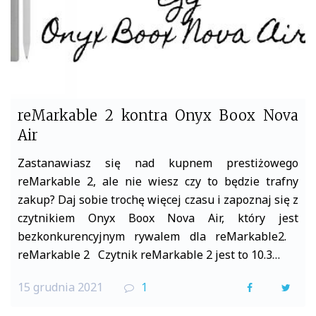
reMarkable 2 kontra Onyx Boox Nova
Air
Zastanawiasz się nad kupnem prestiżowego
reMarkable 2, ale nie wiesz czy to będzie trafny
zakup? Daj sobie trochę więcej czasu i zapoznaj się z
czytnikiem Onyx Boox Nova Air, który jest
bezkonkurencyjnym rywalem dla reMarkable2.
reMarkable 2 Czytnik reMarkable 2 jest to 10.3…
15 grudnia 2021
1
F
T
a
w