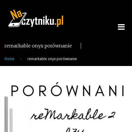
Skip
to
content
remarkable onyx porównanie
Home
remarkable onyx porównanie
Tag:
remarkable
onyx
porównanie