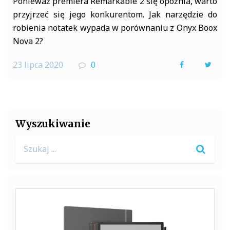
Ponieważ premiera Remarkable 2 się opóźnia, warto
przyjrzeć się jego konkurentom. Jak narzędzie do
robienia notatek wypada w porównaniu z Onyx Boox
Nova 2?
23 lipca 2020
0
F
T
a
w
c
i
e
t
Wyszukiwanie
b
t
Search
o
e
for:
o
r
k