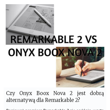
c
i
e
t
b
t
o
e
o
r
k
Czy Onyx Boox Nova 2 jest dobrą
alternatywą dla Remarkable 2?