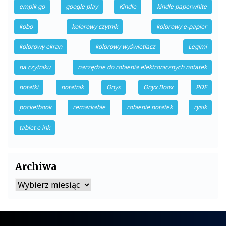
empik go
google play
Kindle
kindle paperwhite
kobo
kolorowy czytnik
kolorowy e-papier
kolorowy ekran
kolorowy wyświetlacz
Legimi
na czytniku
narzędzie do robienia elektronicznych notatek
notatki
notatnik
Onyx
Onyx Boox
PDF
pocketbook
remarkable
robienie notatek
rysik
tablet e ink
Archiwa
Archiwa