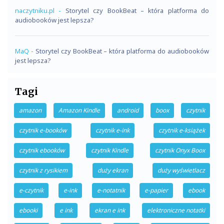
naczytniku.pl
-
Storytel czy BookBeat – która platforma do
audiobooków jest lepsza?
MaQ
-
Storytel czy BookBeat – która platforma do audiobooków
jest lepsza?
Tagi
amazon
Amazon Kindle
android
boox
czytnik
czytnik e-booków
czytnik e-ink
czytnik e-książek
czytnik ebooków
czytnik Kindle
czytnik Onyx Boox
czytnik z rysikiem
duży ekran
duży wyświetlacz
e-czytnik
e-ink
e-notatnik
e-papier
ebook
ebooki
e ink
ekran e ink
elektroniczne notatki