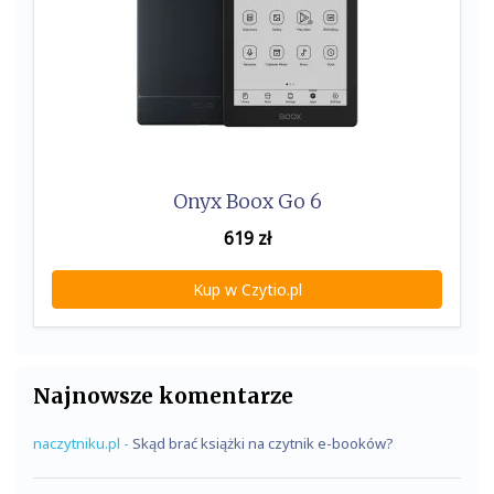
Onyx Boox Go 6
619
zł
Kup w Czytio.pl
Najnowsze komentarze
naczytniku.pl
-
Skąd brać książki na czytnik e-booków?