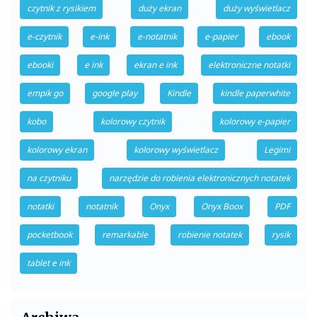
czytnik z rysikiem
duży ekran
duży wyświetlacz
e-czytnik
e-ink
e-notatnik
e-papier
ebook
ebooki
e ink
ekran e ink
elektroniczne notatki
empik go
google play
Kindle
kindle paperwhite
kobo
kolorowy czytnik
kolorowy e-papier
kolorowy ekran
kolorowy wyświetlacz
Legimi
na czytniku
narzędzie do robienia elektronicznych notatek
notatki
notatnik
Onyx
Onyx Boox
PDF
pocketbook
remarkable
robienie notatek
rysik
tablet e ink