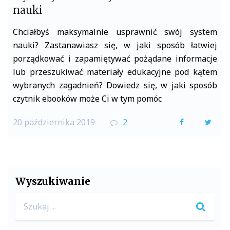
nauki
Chciałbyś maksymalnie usprawnić swój system
nauki? Zastanawiasz się, w jaki sposób łatwiej
porządkować i zapamiętywać pożądane informacje
lub przeszukiwać materiały edukacyjne pod kątem
wybranych zagadnień? Dowiedz się, w jaki sposób
czytnik ebooków może Ci w tym pomóc
20 października 2019
2
F
T
a
w
c
i
e
t
Wyszukiwanie
b
t
Search
o
e
for:
o
r