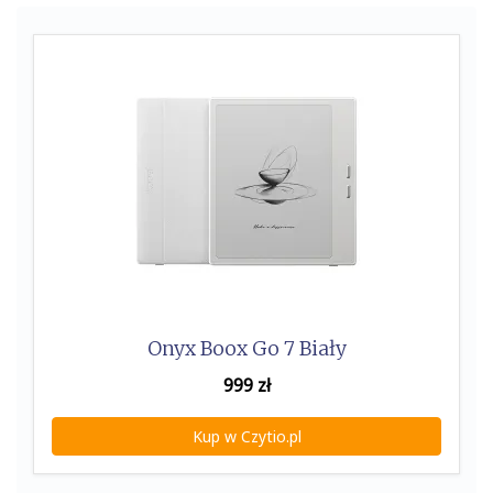
k
Onyx Boox Go 7 Biały
999
zł
Kup w Czytio.pl