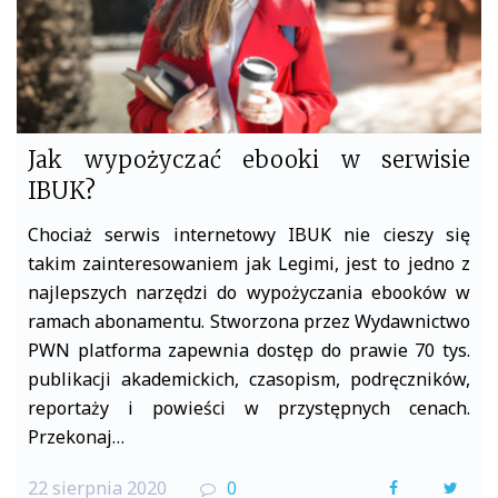
Jak wypożyczać ebooki w serwisie
IBUK?
Chociaż serwis internetowy IBUK nie cieszy się
takim zainteresowaniem jak Legimi, jest to jedno z
najlepszych narzędzi do wypożyczania ebooków w
ramach abonamentu. Stworzona przez Wydawnictwo
PWN platforma zapewnia dostęp do prawie 70 tys.
publikacji akademickich, czasopism, podręczników,
reportaży i powieści w przystępnych cenach.
Przekonaj…
22 sierpnia 2020
0
F
T