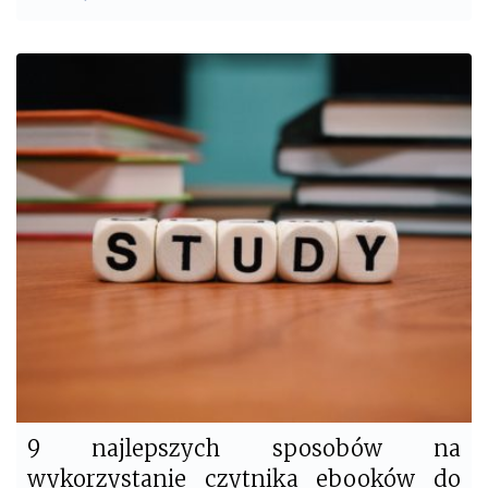
a
w
c
i
e
t
b
t
o
e
o
r
k
9 najlepszych sposobów na
wykorzystanie czytnika ebooków do