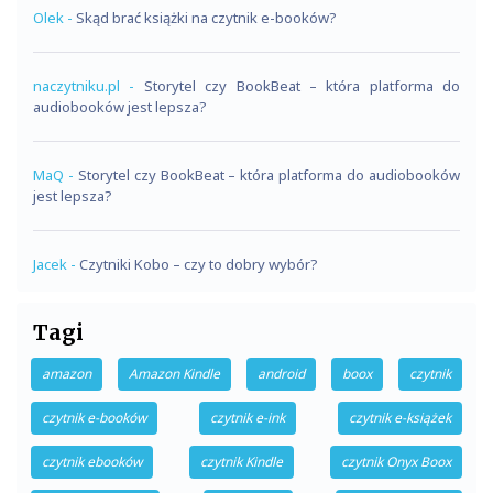
Olek
-
Skąd brać książki na czytnik e-booków?
naczytniku.pl
-
Storytel czy BookBeat – która platforma do
audiobooków jest lepsza?
MaQ
-
Storytel czy BookBeat – która platforma do audiobooków
jest lepsza?
Jacek
-
Czytniki Kobo – czy to dobry wybór?
Tagi
amazon
Amazon Kindle
android
boox
czytnik
czytnik e-booków
czytnik e-ink
czytnik e-książek
czytnik ebooków
czytnik Kindle
czytnik Onyx Boox