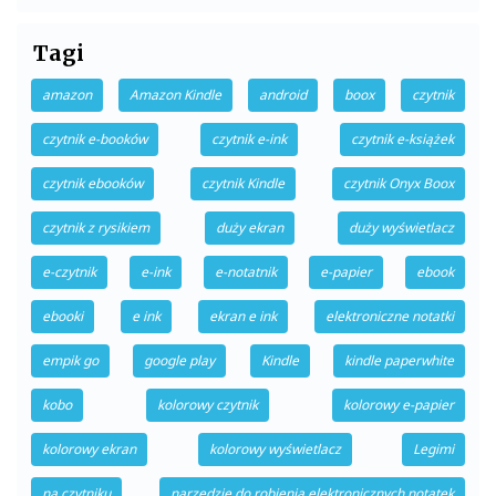
Tagi
amazon
Amazon Kindle
android
boox
czytnik
czytnik e-booków
czytnik e-ink
czytnik e-książek
czytnik ebooków
czytnik Kindle
czytnik Onyx Boox
czytnik z rysikiem
duży ekran
duży wyświetlacz
e-czytnik
e-ink
e-notatnik
e-papier
ebook
ebooki
e ink
ekran e ink
elektroniczne notatki
empik go
google play
Kindle
kindle paperwhite
kobo
kolorowy czytnik
kolorowy e-papier
kolorowy ekran
kolorowy wyświetlacz
Legimi
na czytniku
narzędzie do robienia elektronicznych notatek