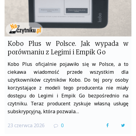
Kobo Plus w Polsce. Jak wypada w
porównaniu z Legimi i Empik Go
Kobo Plus oficjalnie pojawiło się w Polsce, a to
ciekawa wiadomość przede wszystkim dla
użytkowników czytników Kobo. Do tej pory osoby
korzystające z modeli tego producenta nie miały
dostępu do Legimi i Empik Go bezpośrednio na
czytniku. Teraz producent zyskuje własną usługę
subskrypcyjną, która pozwala…
23 czerwca 2026
0
F
T
a
w