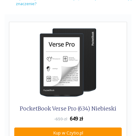
znaczenie?
PocketBook Verse Pro (634) Niebieski
649
zł
659 zł
Kup w Czytio.pl