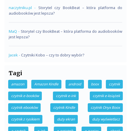
naczytniku.pl
-
Storytel czy BookBeat – która platforma do
audiobooków jest lepsza?
MaQ
-
Storytel czy BookBeat – która platforma do audiobooków
jest lepsza?
Jacek
-
Czytniki Kobo – czy to dobry wybór?
Tagi
amazon
Amazon Kindle
android
boox
czytnik
czytnik e-booków
czytnik e-ink
czytnik e-książek
czytnik ebooków
czytnik Kindle
czytnik Onyx Boox
czytnik z rysikiem
duży ekran
duży wyświetlacz
e-czytnik
e-ink
e-notatnik
e-papier
ebook