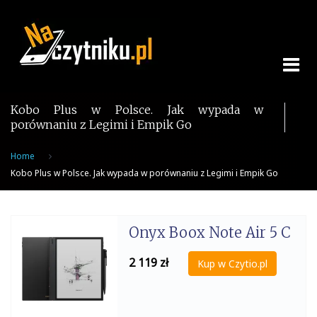
Skip
to
content
Kobo Plus w Polsce. Jak wypada w
porównaniu z Legimi i Empik Go
Home
Kobo Plus w Polsce. Jak wypada w porównaniu z Legimi i Empik Go
Onyx Boox Note Air 5 C
2 119
zł
Kup w Czytio.pl