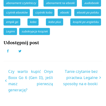
abonament czytelniczy
abonament na ebooki
audiobooki
czytnik ebooków
czytniki kobo
ebooki
ebooki po polsku
empik go
kobo
kobo plus
książki po angielsku
Legimi
subskrypcja książek
Udostępnij post
Facebook
Twitter
Nawigacja
Czy warto kupić Onyx
Tanie czytanie bez
wpisu
Boox Go 6 (Gen II), jeśli
piractwa. Legalne
masz pierwszą
sposoby na e-booki
generację?