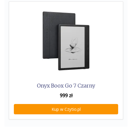
Onyx Boox Go 7 Czarny
999
zł
Kup w Czytio.pl