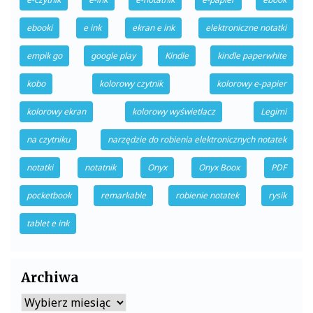
ebooki
e ink
ekran e ink
elektroniczne notatki
empik go
google play
Kindle
kindle paperwhite
kobo
kolorowy czytnik
kolorowy e-papier
kolorowy ekran
kolorowy wyświetlacz
Legimi
na czytniku
narzędzie do robienia elektronicznych notatek
notatki
notatnik
Onyx
Onyx Boox
PDF
pocketbook
remarkable
robienie notatek
rysik
tablet e ink
Archiwa
Archiwa