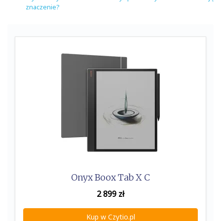
znaczenie?
Onyx Boox Tab X C
2 899
zł
Kup w Czytio.pl