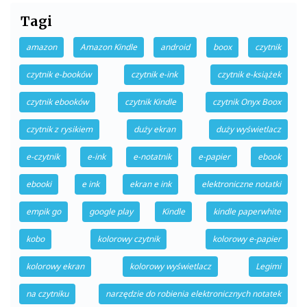
Tagi
amazon
Amazon Kindle
android
boox
czytnik
czytnik e-booków
czytnik e-ink
czytnik e-książek
czytnik ebooków
czytnik Kindle
czytnik Onyx Boox
czytnik z rysikiem
duży ekran
duży wyświetlacz
e-czytnik
e-ink
e-notatnik
e-papier
ebook
ebooki
e ink
ekran e ink
elektroniczne notatki
empik go
google play
Kindle
kindle paperwhite
kobo
kolorowy czytnik
kolorowy e-papier
kolorowy ekran
kolorowy wyświetlacz
Legimi
na czytniku
narzędzie do robienia elektronicznych notatek