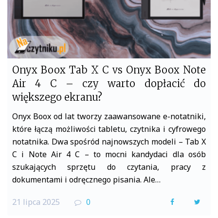
Onyx Boox Tab X C vs Onyx Boox Note
Air 4 C – czy warto dopłacić do
większego ekranu?
Onyx Boox od lat tworzy zaawansowane e-notatniki,
które łączą możliwości tabletu, czytnika i cyfrowego
notatnika. Dwa spośród najnowszych modeli – Tab X
C i Note Air 4 C – to mocni kandydaci dla osób
szukających sprzętu do czytania, pracy z
dokumentami i odręcznego pisania. Ale…
21 lipca 2025
0
F
T