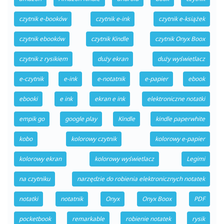
czytnik e-booków
czytnik e-ink
czytnik e-książek
czytnik ebooków
czytnik Kindle
czytnik Onyx Boox
czytnik z rysikiem
duży ekran
duży wyświetlacz
e-czytnik
e-ink
e-notatnik
e-papier
ebook
ebooki
e ink
ekran e ink
elektroniczne notatki
empik go
google play
Kindle
kindle paperwhite
kobo
kolorowy czytnik
kolorowy e-papier
kolorowy ekran
kolorowy wyświetlacz
Legimi
na czytniku
narzędzie do robienia elektronicznych notatek
notatki
notatnik
Onyx
Onyx Boox
PDF
pocketbook
remarkable
robienie notatek
rysik