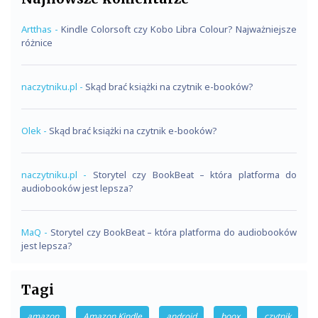
Artthas
-
Kindle Colorsoft czy Kobo Libra Colour? Najważniejsze
różnice
naczytniku.pl
-
Skąd brać książki na czytnik e-booków?
Olek
-
Skąd brać książki na czytnik e-booków?
naczytniku.pl
-
Storytel czy BookBeat – która platforma do
audiobooków jest lepsza?
MaQ
-
Storytel czy BookBeat – która platforma do audiobooków
jest lepsza?
Tagi
amazon
Amazon Kindle
android
boox
czytnik