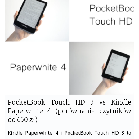
e
t
b
t
o
e
o
r
k
PocketBook Touch HD 3 vs Kindle
Paperwhite 4 (porównanie czytników
do 650 zł)
Kindle Paperwhite 4 i PocketBook Touch HD 3 to