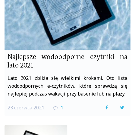
Najlepsze wodoodporne czytniki na
lato 2021
Lato 2021 zbliża się wielkimi krokami. Oto lista
wodoodpornych e-czytników, które sprawdzą się
najlepiej podczas wakacji przy basenie lub na plaży.
23 czerwca 2021
1
F
T
a
w
c
i