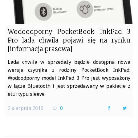
Wodoodporny PocketBook InkPad 3
Pro lada chwila pojawi się na rynku
[informacja prasowa]
Lada chwila w sprzedaży będzie dostępna nowa
wersja czytnika z rodziny PocketBook InkPad.
Wodoodporny model InkPad 3 Pro jest wyposażony
w łącze Bluetooth i jest sprzedawany w pakiecie z
etui typu sleeve.
2 sierpnia 2019
0
F
T
a
w
c
i