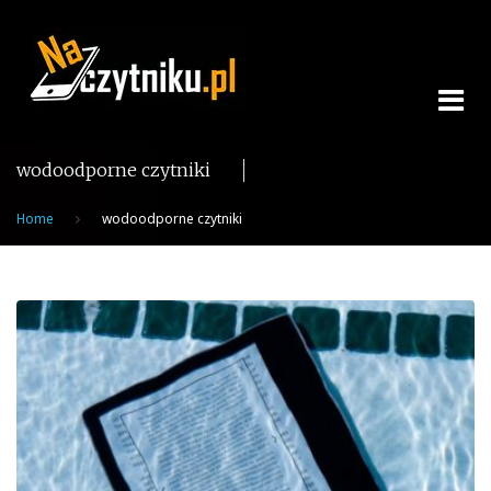
Skip
to
content
wodoodporne czytniki
Home
wodoodporne czytniki
Tag:
wodoodporne
czytniki