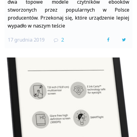
dwa topowe modele czytników ebooków
stworzonych przez popularnych w Polsce
producentów. Przekonaj się, które urządzenie lepiej
wypadło w naszym teście
17 grudnia 2019
2
F
T
a
w
c
i
e
t
b
t
o
e
o
r
k