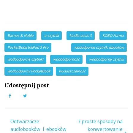
Barnes & Noble
e-czytnik
kindle oasis 3
KOBO Forma
PocketBook InkPad 3 Pro
wododporne czytniki ebooków
wodoodporne czytniki
wodoodporność
wodoodporny czytnik
wodoodporny PocketBook
wodoszczelność
Udostępnij post
Facebook
Twitter
Nawigacja
Odtwarzacze
3 proste sposoby na
wpisu
audiobooków i ebooków
konwertowanie