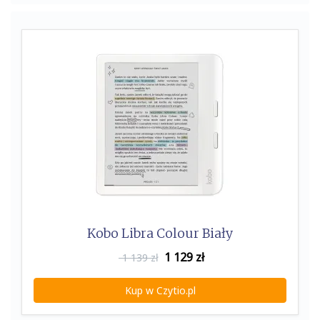
Kobo Libra Colour Biały
1 129
zł
1 139 zł
Kup w Czytio.pl