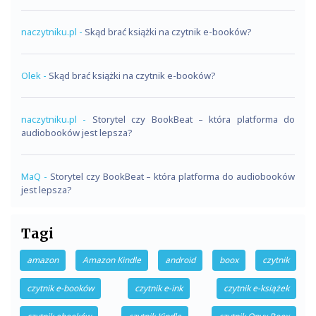
naczytniku.pl
-
Skąd brać książki na czytnik e-booków?
Olek
-
Skąd brać książki na czytnik e-booków?
naczytniku.pl
-
Storytel czy BookBeat – która platforma do
audiobooków jest lepsza?
MaQ
-
Storytel czy BookBeat – która platforma do audiobooków
jest lepsza?
Tagi
amazon
Amazon Kindle
android
boox
czytnik
czytnik e-booków
czytnik e-ink
czytnik e-książek