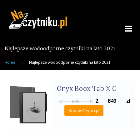
Skip
to
content
Najlepsze wodoodporne czytniki na lato 2021
Home
Najlepsze wodoodporne czytniki na lato 2021
Onyx Boox Tab X C
2 849
zł
2 899 zł
Kup w Czytio.pl