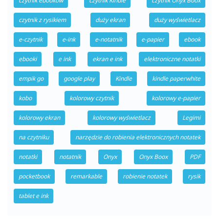
czytnik ebooków
czytnik Kindle
czytnik Onyx Boox
czytnik z rysikiem
duży ekran
duży wyświetlacz
e-czytnik
e-ink
e-notatnik
e-papier
ebook
ebooki
e ink
ekran e ink
elektroniczne notatki
empik go
google play
Kindle
kindle paperwhite
kobo
kolorowy czytnik
kolorowy e-papier
kolorowy ekran
kolorowy wyświetlacz
Legimi
na czytniku
narzędzie do robienia elektronicznych notatek
notatki
notatnik
Onyx
Onyx Boox
PDF
pocketbook
remarkable
robienie notatek
rysik
tablet e ink