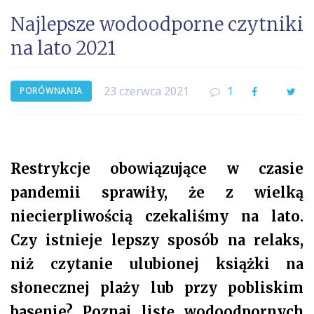
Najlepsze wodoodporne czytniki
na lato 2021
23 czerwca 2021
1
Facebook
Twi
PORÓWNANIA
Restrykcje obowiązujące w czasie
pandemii sprawiły, że z wielką
niecierpliwością czekaliśmy na lato.
Czy istnieje lepszy sposób na relaks,
niż czytanie ulubionej książki na
słonecznej plaży lub przy pobliskim
basenie? Poznaj listę wodoodpornych