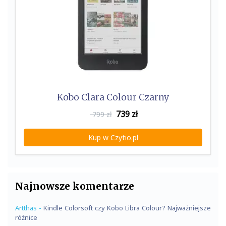
Kobo Clara Colour Czarny
739
zł
799 zł
Kup w Czytio.pl
Najnowsze komentarze
Artthas
-
Kindle Colorsoft czy Kobo Libra Colour? Najważniejsze
różnice