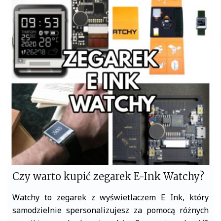
c
i
e
t
b
t
o
e
o
r
k
Czy warto kupić zegarek E-Ink Watchy?
Watchy to zegarek z wyświetlaczem E Ink, który
samodzielnie spersonalizujesz za pomocą różnych