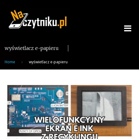
Skip
to
content
wyświetlacz e-papieru
Home
wyświetlacz e-papieru
Tag:
wyświetlacz
e-
papieru