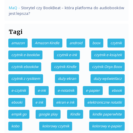
MaQ
-
Storytel czy BookBeat – która platforma do audiobooków
jest lepsza?
Tagi
amazon
Amazon Kindle
android
boox
czytnik
czytnik e-booków
czytnik e-ink
czytnik e-książek
czytnik ebooków
czytnik Kindle
czytnik Onyx Boox
czytnik z rysikiem
duży ekran
duży wyświetlacz
e-czytnik
e-ink
e-notatnik
e-papier
ebook
ebooki
e ink
ekran e ink
elektroniczne notatki
empik go
google play
Kindle
kindle paperwhite
kobo
kolorowy czytnik
kolorowy e-papier