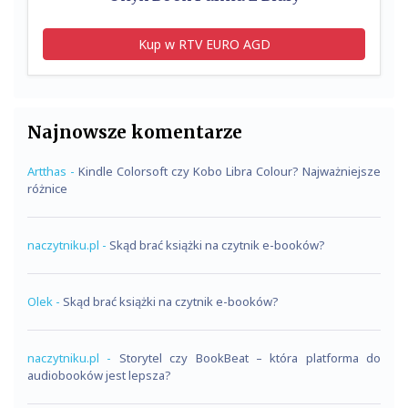
Kup w RTV EURO AGD
Najnowsze komentarze
Artthas
-
Kindle Colorsoft czy Kobo Libra Colour? Najważniejsze
różnice
naczytniku.pl
-
Skąd brać książki na czytnik e-booków?
Olek
-
Skąd brać książki na czytnik e-booków?
naczytniku.pl
-
Storytel czy BookBeat – która platforma do
audiobooków jest lepsza?