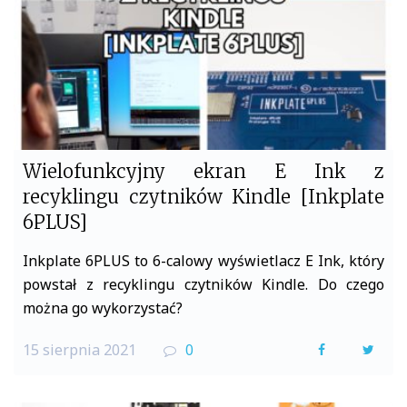
Wielofunkcyjny ekran E Ink z
recyklingu czytników Kindle [Inkplate
6PLUS]
Inkplate 6PLUS to 6-calowy wyświetlacz E Ink, który
powstał z recyklingu czytników Kindle. Do czego
można go wykorzystać?
15 sierpnia 2021
0
F
T
a
w