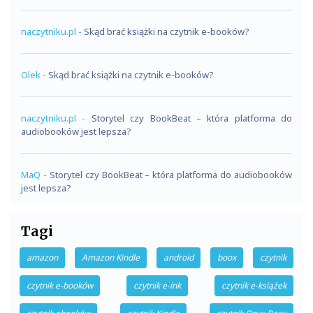
naczytniku.pl
-
Skąd brać książki na czytnik e-booków?
Olek
-
Skąd brać książki na czytnik e-booków?
naczytniku.pl
-
Storytel czy BookBeat – która platforma do
audiobooków jest lepsza?
MaQ
-
Storytel czy BookBeat – która platforma do audiobooków
jest lepsza?
Tagi
amazon
Amazon Kindle
android
boox
czytnik
czytnik e-booków
czytnik e-ink
czytnik e-książek