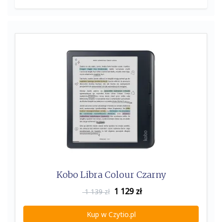
for:
Kobo Libra Colour Czarny
1 129
zł
1 139 zł
Kup w Czytio.pl