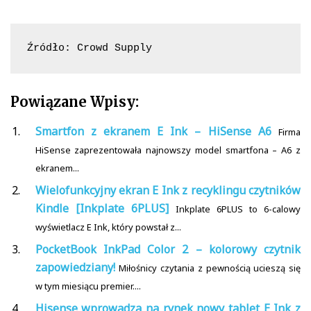
Źródło: Crowd Supply
Powiązane Wpisy:
Smartfon z ekranem E Ink – HiSense A6
Firma
HiSense zaprezentowała najnowszy model smartfona – A6 z
ekranem...
Wielofunkcyjny ekran E Ink z recyklingu czytników
Kindle [Inkplate 6PLUS]
Inkplate 6PLUS to 6-calowy
wyświetlacz E Ink, który powstał z...
PocketBook InkPad Color 2 – kolorowy czytnik
zapowiedziany!
Miłośnicy czytania z pewnością ucieszą się
w tym miesiącu premier....
Hisense wprowadza na rynek nowy tablet E Ink z