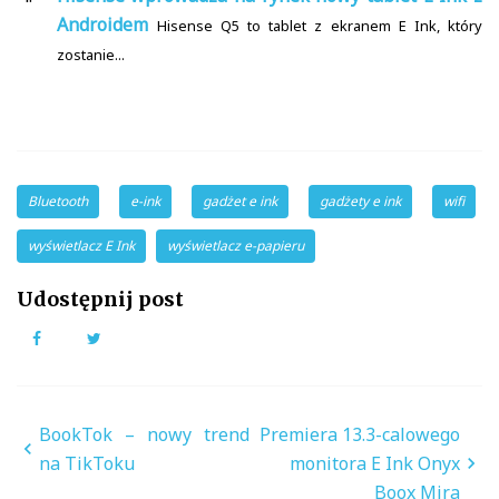
Androidem
Hisense Q5 to tablet z ekranem E Ink, który
zostanie...
Bluetooth
e-ink
gadżet e ink
gadżety e ink
wifi
wyświetlacz E Ink
wyświetlacz e-papieru
Udostępnij post
Facebook
Twitter
Nawigacja
BookTok – nowy trend
Premiera 13.3-calowego
wpisu
na TikToku
monitora E Ink Onyx
Boox Mira