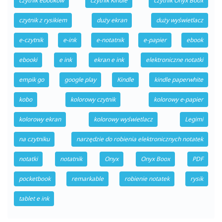
czytnik ebooków
czytnik Kindle
czytnik Onyx Boox
czytnik z rysikiem
duży ekran
duży wyświetlacz
e-czytnik
e-ink
e-notatnik
e-papier
ebook
ebooki
e ink
ekran e ink
elektroniczne notatki
empik go
google play
Kindle
kindle paperwhite
kobo
kolorowy czytnik
kolorowy e-papier
kolorowy ekran
kolorowy wyświetlacz
Legimi
na czytniku
narzędzie do robienia elektronicznych notatek
notatki
notatnik
Onyx
Onyx Boox
PDF
pocketbook
remarkable
robienie notatek
rysik
tablet e ink