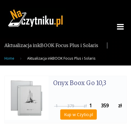
Skip
to
content
Aktualizacja inkBOOK Focus Plus i Solaris
Home
Aktualizacja inkBOOK Focus Plus i Solaris
Onyx Boox Go 10,3
1 359
zł
1 379 zł
Kup w Czytio.pl