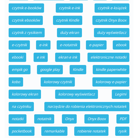
czytnik e-booków
czytnik e-ink
czytnik e-książek
czytnik ebooków
czytnik Kindle
czytnik Onyx Boox
czytnik z rysikiem
duży ekran
duży wyświetlacz
e-czytnik
e-ink
e-notatnik
e-papier
ebook
ebooki
e ink
ekran e ink
elektroniczne notatki
empik go
google play
Kindle
kindle paperwhite
kobo
kolorowy czytnik
kolorowy e-papier
kolorowy ekran
kolorowy wyświetlacz
Legimi
na czytniku
narzędzie do robienia elektronicznych notatek
notatki
notatnik
Onyx
Onyx Boox
PDF
pocketbook
remarkable
robienie notatek
rysik