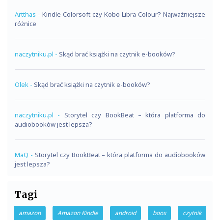
Artthas
-
Kindle Colorsoft czy Kobo Libra Colour? Najważniejsze
różnice
naczytniku.pl
-
Skąd brać książki na czytnik e-booków?
Olek
-
Skąd brać książki na czytnik e-booków?
naczytniku.pl
-
Storytel czy BookBeat – która platforma do
audiobooków jest lepsza?
MaQ
-
Storytel czy BookBeat – która platforma do audiobooków
jest lepsza?
Tagi
amazon
Amazon Kindle
android
boox
czytnik