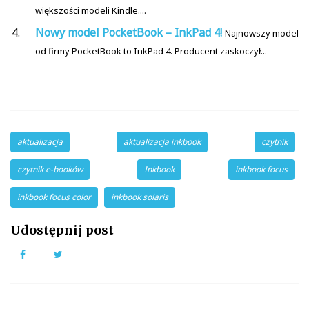
większości modeli Kindle....
Nowy model PocketBook – InkPad 4!
Najnowszy model
od firmy PocketBook to InkPad 4. Producent zaskoczył...
aktualizacja
aktualizacja inkbook
czytnik
czytnik e-booków
Inkbook
inkbook focus
inkbook focus color
inkbook solaris
Udostępnij post
Facebook
Twitter