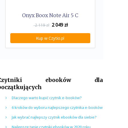
Onyx Boox Note Air 5 C
2 049
zł
2 119 zł
Kup w Czytio.pl
Czytniki ebooków dla
początkujących
Dlaczego warto kupić czytnik e-booków?
6 kroków do wyboru najlepszego czytnika e-booków
Jak wybrać najlepszy czytnik ebooków dla siebie?
Najlepsze tanie czytniki ebooków w 2020 roku