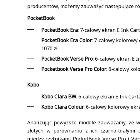
producentów, możemy zauważyć następujące ró
PocketBook
PocketBook Era
: 7-calowy ekran E Ink Car
PocketBook Era Color
: 7-calowy kolorowy 
1070 zł.
PocketBook Verse Pro
: 6-calowy ekran E In
Pocketbook Verse Pro Color
: 6-calowy kol
Kobo
Kobo Clara BW
: 6-calowy ekran E Ink Carta
Kobo Clara Colour
: 6-calowy kolorowy ekra
Analizując powyższe modele zauważamy, że we
złotych w porównaniu z ich czarno-białymi 
między czytnikami PocketBook Verse Pro i Vers