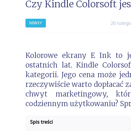
Czy Kindle Colorsoft je
26 luteg
NEWSY
Kolorowe ekrany E Ink to j
ostatnich lat. Kindle Colors
kategorii. Jego cena może jed
rzeczywiście warto dopłacać z
chwyt marketingowy, któ
codziennym użytkowaniu? Sp
Spis treści