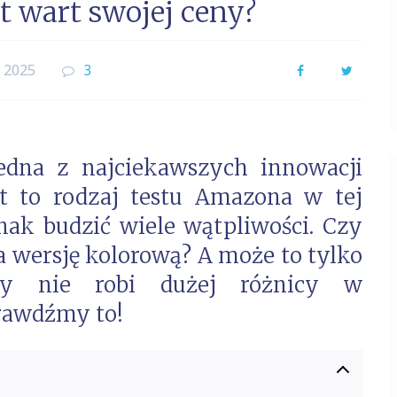
st wart swojej ceny?
o 2025
3
Facebook
Twitter
edna z najciekawszych innowacji
oft to rodzaj testu Amazona w tej
nak budzić wiele wątpliwości. Czy
a wersję kolorową? A może to tylko
ry nie robi dużej różnicy w
rawdźmy to!