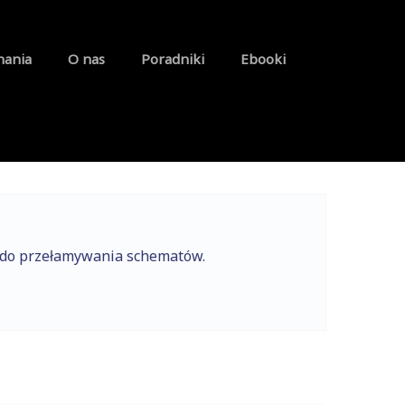
nania
O nas
Poradniki
Ebooki
e do przełamywania schematów.