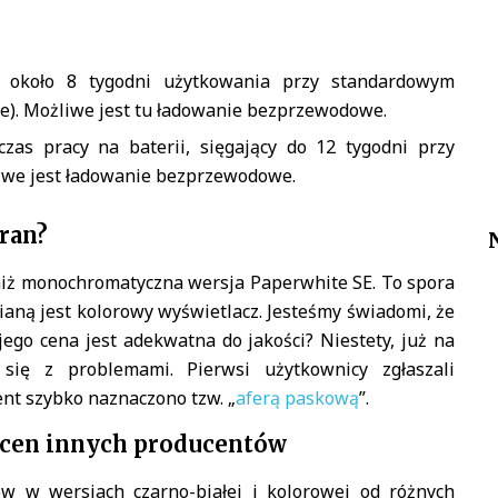
a około 8 tygodni użytkowania przy standardowym
nie). Możliwe jest tu ładowanie bezprzewodowe.
czas pracy na baterii, sięgający do 12 tygodni przy
we jest ładowanie bezprzewodowe.
ran?
iż monochromatyczna wersja Paperwhite SE. To spora
mianą jest kolorowy wyświetlacz. Jesteśmy świadomi, że
jego cena jest adekwatna do jakości? Niestety, już na
 się z problemami. Pierwsi użytkownicy zgłaszali
nt szybko naznaczono tzw. „
aferą paskową
”.
o cen innych producentów
w w wersjach czarno-białej i kolorowej od różnych