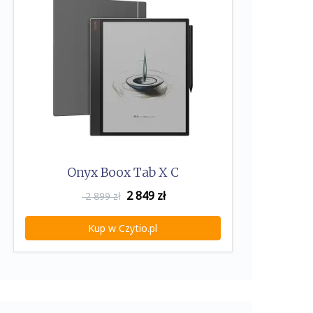
Onyx Boox Tab X C
2 849
zł
2 899 zł
Kup w Czytio.pl