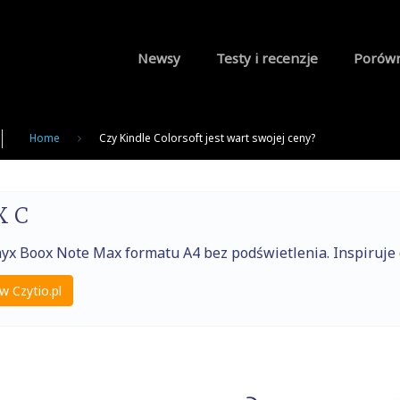
Newsy
Testy i recenzje
Porów
Home
Czy Kindle Colorsoft jest wart swojej ceny?
X C
nyx Boox Note Max formatu A4 bez podświetlenia. Inspiruj
w Czytio.pl