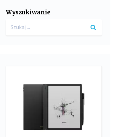
Wyszukiwanie
Search
for: