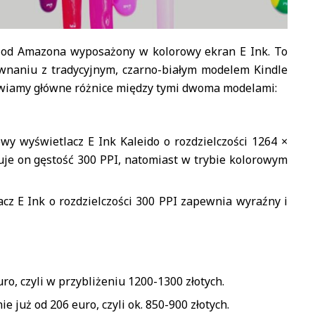
w od Amazona wyposażony w kolorowy ekran E Ink. To
wnaniu z tradycyjnym, czarno-białym modelem Kindle
tawiamy główne różnice między tymi dwoma modelami:
owy wyświetlacz E Ink Kaleido o rozdzielczości 1264 ×
ruje on gęstość 300 PPI, natomiast w trybie kolorowym
acz E Ink o rozdzielczości 300 PPI zapewnia wyraźny i
ro, czyli w przybliżeniu 1200-1300 złotych.
ie już od 206 euro, czyli ok. 850-900 złotych.