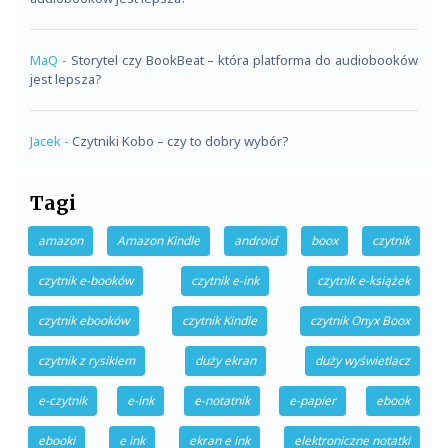
MaQ
-
Storytel czy BookBeat – która platforma do audiobooków
jest lepsza?
Jacek
-
Czytniki Kobo – czy to dobry wybór?
Tagi
amazon
Amazon Kindle
android
boox
czytnik
czytnik e-booków
czytnik e-ink
czytnik e-książek
czytnik ebooków
czytnik Kindle
czytnik Onyx Boox
czytnik z rysikiem
duży ekran
duży wyświetlacz
e-czytnik
e-ink
e-notatnik
e-papier
ebook
ebooki
e ink
ekran e ink
elektroniczne notatki