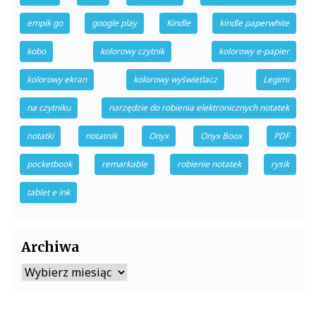
empik go
google play
Kindle
kindle paperwhite
kobo
kolorowy czytnik
kolorowy e-papier
kolorowy ekran
kolorowy wyświetlacz
Legimi
na czytniku
narzędzie do robienia elektronicznych notatek
notatki
notatnik
Onyx
Onyx Boox
PDF
pocketbook
remarkable
robienie notatek
rysik
tablet e ink
Archiwa
Archiwa