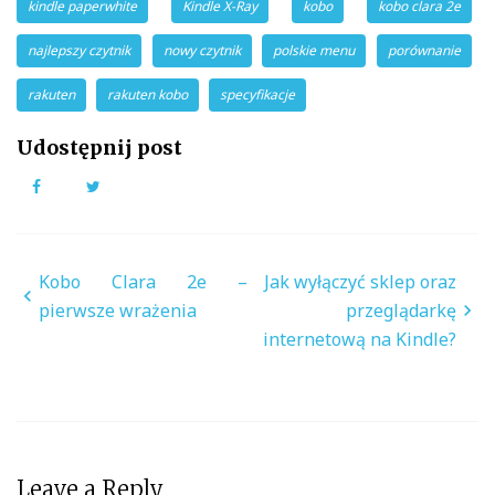
kindle paperwhite
Kindle X-Ray
kobo
kobo clara 2e
najlepszy czytnik
nowy czytnik
polskie menu
porównanie
rakuten
rakuten kobo
specyfikacje
Udostępnij post
Facebook
Twitter
Nawigacja
Kobo Clara 2e –
Jak wyłączyć sklep oraz
wpisu
pierwsze wrażenia
przeglądarkę
internetową na Kindle?
Leave a Reply