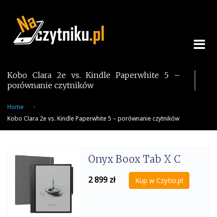
Skip
to
content
Kobo Clara 2e vs. Kindle Paperwhite 5 –
porównanie czytników
Home
Kobo Clara 2e vs. Kindle Paperwhite 5 – porównanie czytników
Onyx Boox Tab X C
2 899
zł
Kup w Czytio.pl