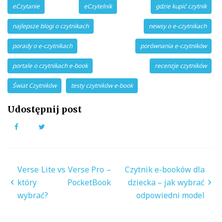
eCzytanie
eCzytelnik
gdzie kupić czytnik
najlepsze blogi o czytnikach
newsy o e-czytnikach
porady o e-czytnikach
porównania e-czytników
portale o czytnikach e-book
recenzje czytników
Świat Czytników
testy czytników e-book
Udostępnij post
Facebook
Twitter
Nawigacja
Verse Lite vs Verse Pro –
Czytnik e-booków dla
wpisu
który PocketBook
dziecka – jak wybrać
wybrać?
odpowiedni model