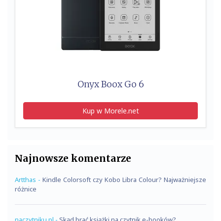
Onyx Boox Go 6
Kup w Morele.net
Najnowsze komentarze
Artthas
-
Kindle Colorsoft czy Kobo Libra Colour? Najważniejsze
różnice
naczytniku.pl
-
Skąd brać książki na czytnik e-booków?