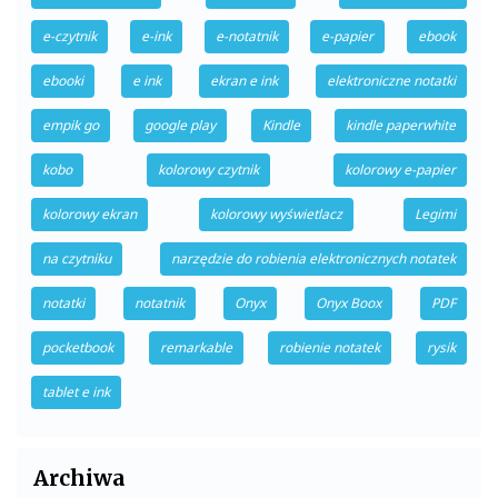
e-czytnik
e-ink
e-notatnik
e-papier
ebook
ebooki
e ink
ekran e ink
elektroniczne notatki
empik go
google play
Kindle
kindle paperwhite
kobo
kolorowy czytnik
kolorowy e-papier
kolorowy ekran
kolorowy wyświetlacz
Legimi
na czytniku
narzędzie do robienia elektronicznych notatek
notatki
notatnik
Onyx
Onyx Boox
PDF
pocketbook
remarkable
robienie notatek
rysik
tablet e ink
Archiwa