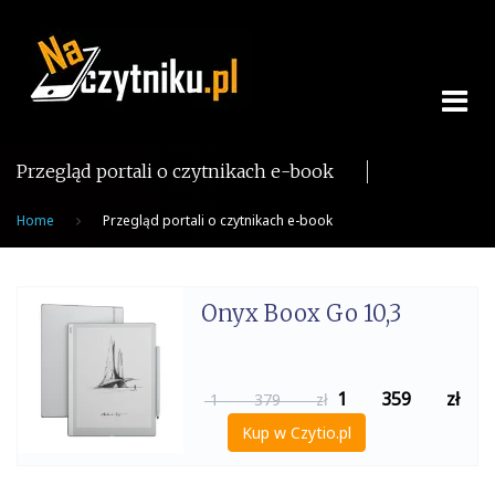
Skip
to
content
Przegląd portali o czytnikach e-book
Home
Przegląd portali o czytnikach e-book
Onyx Boox Go 10,3
1 359
zł
1 379 zł
Kup w Czytio.pl