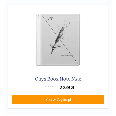
Onyx Boox Note Max
2 239
zł
2 299 zł
Kup w Czytio.pl