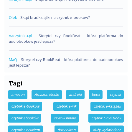
Olek
-
Skąd brać książki na czytnik e-booków?
naczytniku.pl
-
Storytel czy BookBeat – która platforma do
audiobooków jest lepsza?
MaQ
-
Storytel czy BookBeat – która platforma do audiobooków
jest lepsza?
Tagi
amazon
Amazon Kindle
android
boox
czytnik
czytnik e-booków
czytnik e-ink
czytnik e-książek
czytnik ebooków
czytnik Kindle
czytnik Onyx Boox
czytnik z rysikiem
duży ekran
duży wyświetlacz