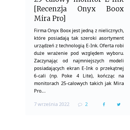
[Recenzja Onyx Boox
Mira Pro]
Firma Onyx Boox jest jedną z nielicznych,
które posiadają tak szeroki asortyment
urządzeń z technologią E-Ink. Oferta robi
duże wrażenie pod względem wyboru.
Zaczynając od najmniejszych modeli
posiadających ekran E-Ink o przekątnej
6-cali (np. Poke 4 Lite), kończąc na
monitorach 25-calowych takich jak Mira
Pro.…
7 września 2022
2
F
T
a
w
c
i