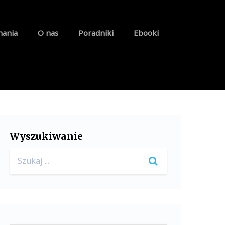
nania
O nas
Poradniki
Ebooki
Wyszukiwanie
Search
for: