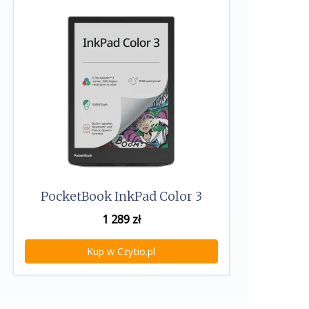
PocketBook InkPad Color 3
1 289
zł
Kup w Czytio.pl