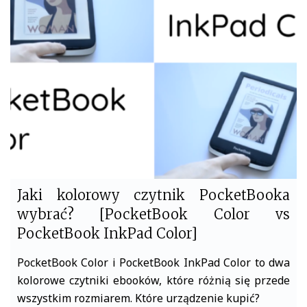
b
t
o
e
o
r
k
Jaki kolorowy czytnik PocketBooka
wybrać? [PocketBook Color vs
PocketBook InkPad Color]
PocketBook Color i PocketBook InkPad Color to dwa
kolorowe czytniki ebooków, które różnią się przede
wszystkim rozmiarem. Które urządzenie kupić?