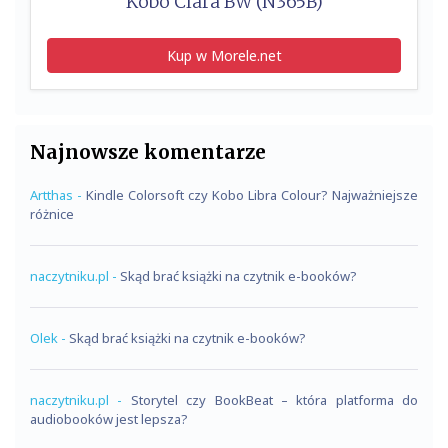
Kobo Clara BW (N365B)
Kup w Morele.net
Najnowsze komentarze
Artthas
-
Kindle Colorsoft czy Kobo Libra Colour? Najważniejsze
różnice
naczytniku.pl
-
Skąd brać książki na czytnik e-booków?
Olek
-
Skąd brać książki na czytnik e-booków?
naczytniku.pl
-
Storytel czy BookBeat – która platforma do
audiobooków jest lepsza?