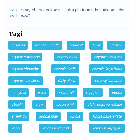
MaQ
-
Storytel czy BookBeat – która platforma do audiobooków
jest lepsza?
Tagi
amazon
Amazon Kindle
android
boox
czytnik
czytnik e-booków
czytnik e-ink
czytnik e-książek
czytnik ebooków
czytnik Kindle
czytnik Onyx Boox
czytnik z rysikiem
duży ekran
duży wyświetlacz
e-czytnik
e-ink
e-notatnik
e-papier
ebook
ebooki
e ink
ekran e ink
elektroniczne notatki
empik go
google play
Kindle
kindle paperwhite
kobo
kolorowy czytnik
kolorowy e-papier