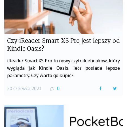
Czy iReader Smart XS Pro jest lepszy od
Kindle Oasis?
iReader Smart XS Pro to nowy czytnik ebooków, który
wygląda jak Kindle Oasis, lecz posiada lepsze
parametry. Czy warto go kupić?
30 czerwca 2021
0
F
T
a
w
c
i
e
t