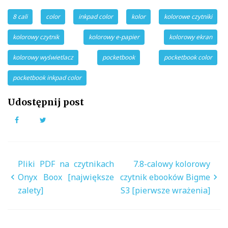
8 cali
color
inkpad color
kolor
kolorowe czytniki
kolorowy czytnik
kolorowy e-papier
kolorowy ekran
kolorowy wyświetlacz
pocketbook
pocketbook color
pocketbook inkpad color
Udostępnij post
Facebook
Twitter
Nawigacja
Pliki PDF na czytnikach
7.8-calowy kolorowy
wpisu
Onyx Boox [największe
czytnik ebooków Bigme
zalety]
S3 [pierwsze wrażenia]