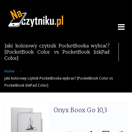
Skip
to
content
Jaki kolorowy czytnik PocketBooka wybrać?
[PocketBook Color vs PocketBook InkPad
Color]
Home
Jaki kolorowy czytnik PocketBooka wybrać? [PocketBook Color vs
PocketBook InkPad Color]
Onyx Boox Go 10,3