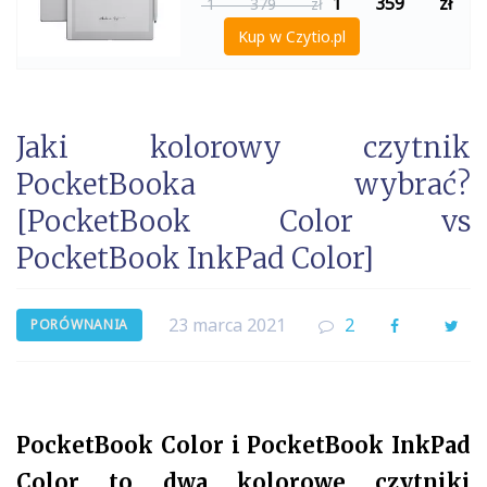
1 359
zł
1 379 zł
Kup w Czytio.pl
Jaki kolorowy czytnik
PocketBooka wybrać?
[PocketBook Color vs
PocketBook InkPad Color]
23 marca 2021
2
Facebook
Twi
PORÓWNANIA
PocketBook Color i PocketBook InkPad
Color to dwa kolorowe czytniki