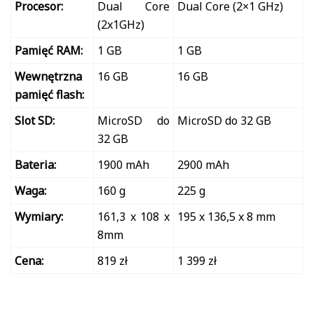
Procesor:
Dual Core
Dual Core (2×1 GHz)
(2x1GHz)
Pamięć RAM:
1 GB
1 GB
Wewnętrzna
16 GB
16 GB
pamięć flash:
Slot SD:
MicroSD do
MicroSD do 32 GB
32 GB
Bateria:
1900 mAh
2900 mAh
Waga:
160 g
225 g
Wymiary:
161,3 x 108 x
195 x 136,5 x 8 mm
8mm
Cena:
819 zł
1 399 zł