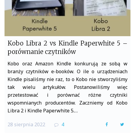
Kobo Libra 2 vs Kindle Paperwhite 5 –
porównanie czytników
Kobo oraz Amazon Kindle konkurują ze sobą w
branży czytników e-booków. O ile o urządzeniach
Kindle pisaliśmy nie raz, to o Kobo nie stworzyliśmy
tak wielu artykułów. Postanowiliśmy więc
przetestować i porównać różne czytniki
wspomnianych producentów. Zaczniemy od Kobo
Libra 2 i Kindle Paperwhite 5.…
28 sierpnia 2022
4
F
T
a
w