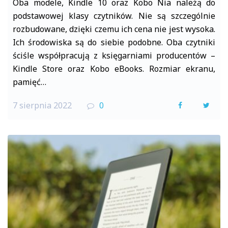
Oba modele, Kindle 10 oraz Kobo Nia należą do
podstawowej klasy czytników. Nie są szczególnie
rozbudowane, dzięki czemu ich cena nie jest wysoka.
Ich środowiska są do siebie podobne. Oba czytniki
ściśle współpracują z księgarniami producentów –
Kindle Store oraz Kobo eBooks. Rozmiar ekranu,
pamięć…
7 sierpnia 2022
0
F
T
a
w
c
i
e
t
b
t
o
e
o
r