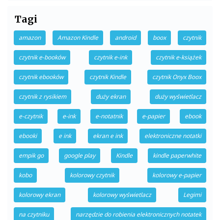
Tagi
amazon
Amazon Kindle
android
boox
czytnik
czytnik e-booków
czytnik e-ink
czytnik e-książek
czytnik ebooków
czytnik Kindle
czytnik Onyx Boox
czytnik z rysikiem
duży ekran
duży wyświetlacz
e-czytnik
e-ink
e-notatnik
e-papier
ebook
ebooki
e ink
ekran e ink
elektroniczne notatki
empik go
google play
Kindle
kindle paperwhite
kobo
kolorowy czytnik
kolorowy e-papier
kolorowy ekran
kolorowy wyświetlacz
Legimi
na czytniku
narzędzie do robienia elektronicznych notatek