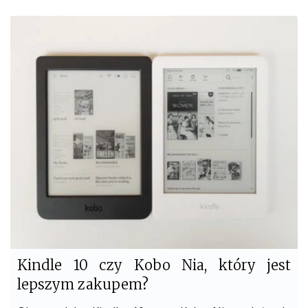
c
i
e
t
b
t
o
e
o
r
k
Kindle 10 czy Kobo Nia, który jest
lepszym zakupem?