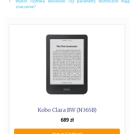
Wybór czytnika ebooków: czy parametry techniczne mają
znaczenie?
Kobo Clara BW (N365B)
689
zł
Kup w Czytio.pl