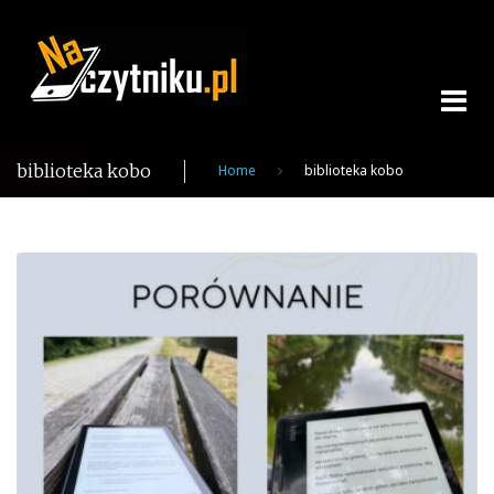
Skip
to
content
biblioteka kobo
Home
biblioteka kobo
Tag:
biblioteka
kobo