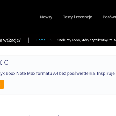
Newsy
Testy i recenzje
Porów
na wakacje?
Home
Kindle czy Kobo, który czytnik wziąć ze 
X C
nyx Boox Note Max formatu A4 bez podświetlenia. Inspiruj
l