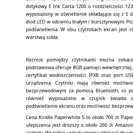
dotykowy E Ink Carta 1200 o rozdzielczości 12
wyposażony w oświetlenie składające się z 5 
diod LED w odcieniu białym i bursztynowym. Poz
podświetlenia. W obu czytnikach ekran jest r
warstwą szkła.
Różnice pomiędzy czytnikami można zobacz
podstawowa oferuje 8GB pamięci wewnętrznej, a
certyfikat wodoszczelności IPX8 oraz port U
urządzenia. Czytniki mają również możliwo
bezprzewodowym za pomocą Bluetooth, co poz
również wyposażono w czujnik światła o
podświetlenie ekranu oraz możliwość bezprze
Cena Kindle Paperwhite 5 to około 700 zł. Pap
ulepszenia jest droższy o około 200 zł. Amazo
czytniki. Wszelkie usterki można zgłaszać do 