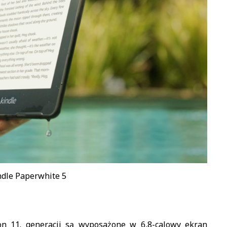
ndle Paperwhite 5
on 11. generacji są wyposażone w 6,8-calowy ekran