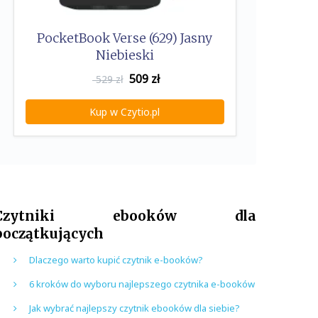
PocketBook Verse (629) Jasny
Niebieski
509
zł
529 zł
Kup w Czytio.pl
Czytniki ebooków dla
początkujących
Dlaczego warto kupić czytnik e-booków?
6 kroków do wyboru najlepszego czytnika e-booków
Jak wybrać najlepszy czytnik ebooków dla siebie?