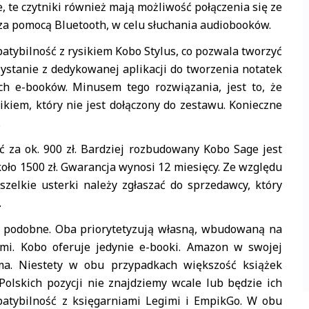
e, te czytniki również mają możliwość połączenia się ze
a pomocą Bluetooth, w celu słuchania audiobooków.
atybilność z rysikiem Kobo Stylus, co pozwala tworzyć
zystanie z dedykowanej aplikacji do tworzenia notatek
ch e-booków. Minusem tego rozwiązania, jest to, że
ikiem, który nie jest dołączony do zestawu. Konieczne
.
 za ok. 900 zł. Bardziej rozbudowany Kobo Sage jest
koło 1500 zł. Gwarancja wynosi 12 miesięcy. Ze względu
zelkie usterki należy zgłaszać do sprzedawcy, który
.
e podobne. Oba priorytetyzują własną, wbudowaną na
ami. Kobo oferuje jedynie e-booki. Amazon w swojej
ma. Niestety w obu przypadkach większość książek
Polskich pozycji nie znajdziemy wcale lub będzie ich
patybilność z księgarniami Legimi i EmpikGo. W obu