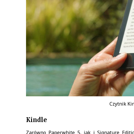
Czytnik Ki
Kindle
Zarówno Paperwhite 5, jak i Signature Editi