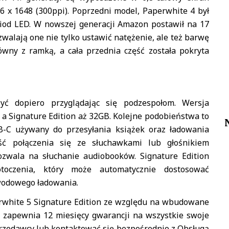
36 x 1648 (300ppi). Poprzedni model, Paperwhite 4 był
diod LED. W nowszej generacji Amazon postawił na 17
walają one nie tylko ustawić natężenie, ale też barwę
ówny z ramką, a cała przednia część została pokryta
yć dopiero przyglądając się podzespołom. Wersja
 Signature Edition aż 32GB. Kolejne podobieństwa to
SB-C używany do przesyłania książek oraz ładowania
ść połączenia się ze słuchawkami lub głośnikiem
wala na słuchanie audiobooków. Signature Edition
toczenia, który może automatycznie dostosować
wodowego ładowania.
erwhite 5 Signature Edition ze względu na wbudowane
n zapewnia 12 miesięcy gwarancji na wszystkie swoje
sprzedawcy lub kontaktować się bezpośrednio z Obsługą