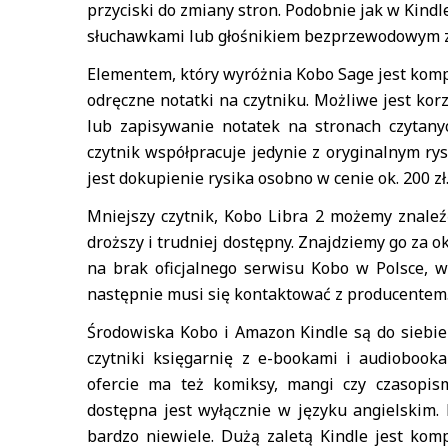
przyciski do zmiany stron. Podobnie jak w Kindl
słuchawkami lub głośnikiem bezprzewodowym z
Elementem, który wyróżnia Kobo Sage jest komp
odręczne notatki na czytniku. Możliwe jest kor
lub zapisywanie notatek na stronach czytany
czytnik współpracuje jedynie z oryginalnym rys
jest dokupienie rysika osobno w cenie ok. 200 zł
Mniejszy czytnik, Kobo Libra 2 możemy znaleźć
droższy i trudniej dostępny. Znajdziemy go za o
na brak oficjalnego serwisu Kobo w Polsce, ws
następnie musi się kontaktować z producentem
Środowiska Kobo i Amazon Kindle są do siebi
czytniki księgarnię z e-bookami i audiobook
ofercie ma też komiksy, mangi czy czasopis
dostępna jest wyłącznie w języku angielskim. 
bardzo niewiele. Dużą zaletą Kindle jest kom