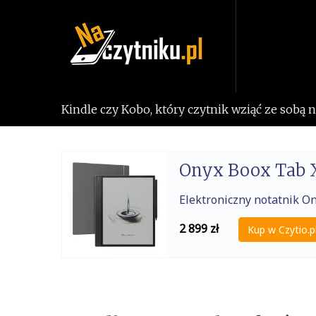
Skip
to
content
Kindle czy Kobo, który czytnik wziąć ze sobą 
Onyx Boox Tab 
Elektroniczny notatnik O
2 899
zł
Kup w Czytio.p