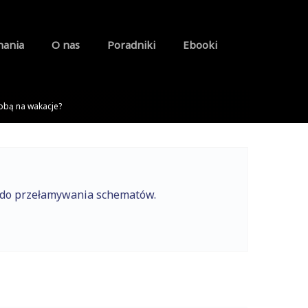
nania
O nas
Poradniki
Ebooki
sobą na wakacje?
e do przełamywania schematów.