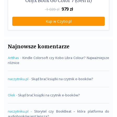
Onyx Boox Go Color 7 (Gen II)
979
zł
1 039 zł
Kup w Czytio.pl
Najnowsze komentarze
Artthas
-
Kindle Colorsoft czy Kobo Libra Colour? Najważniejsze
różnice
naczytniku.pl
-
Skąd brać książki na czytnik e-booków?
Olek
-
Skąd brać książki na czytnik e-booków?
naczytniku.pl
-
Storytel czy BookBeat – która platforma do
audiobooków jest lepsza?