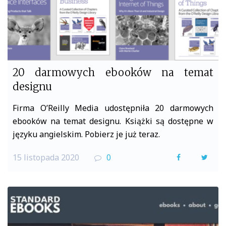
20 darmowych ebooków na temat
designu
Firma O’Reilly Media udostępniła 20 darmowych
ebooków na temat designu. Książki są dostępne w
języku angielskim. Pobierz je już teraz.
15 listopada 2020
0
F
T
a
w
c
i
e
t