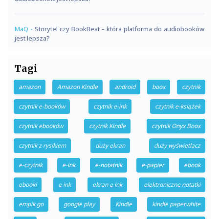
MaQ
-
Storytel czy BookBeat – która platforma do audiobooków
jest lepsza?
Tagi
amazon
Amazon Kindle
android
boox
czytnik
czytnik e-booków
czytnik e-ink
czytnik e-książek
czytnik ebooków
czytnik Kindle
czytnik Onyx Boox
czytnik z rysikiem
duży ekran
duży wyświetlacz
e-czytnik
e-ink
e-notatnik
e-papier
ebook
ebooki
e ink
ekran e ink
elektroniczne notatki
empik go
google play
Kindle
kindle paperwhite