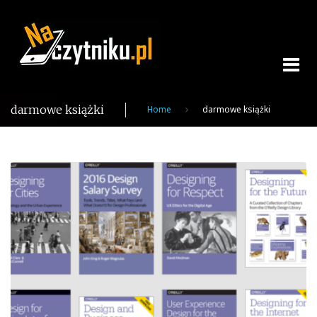
Skip
to
content
darmowe książki
Home
darmowe książki
Tag:
darmowe
książki