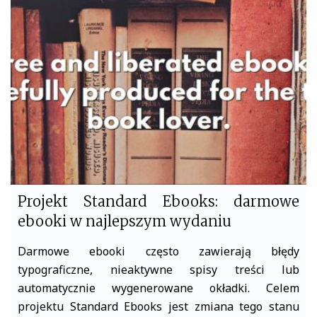
b
t
o
e
o
r
k
Projekt Standard Ebooks: darmowe
ebooki w najlepszym wydaniu
Darmowe ebooki często zawierają błędy
typograficzne, nieaktywne spisy treści lub
automatycznie wygenerowane okładki. Celem
projektu Standard Ebooks jest zmiana tego stanu