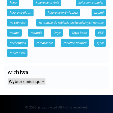
kobo
kolorowy czytnik
kolorowy e-papier
kolorowy ekran
kolorowy wyświetlacz
Legimi
na czytniku
narzędzie do robienia elektronicznych notatek
notatki
notatnik
Onyx
Onyx Boox
PDF
pocketbook
remarkable
robienie notatek
rysik
tablet e ink
Archiwa
Archiwa
© 2026 naczytniku.pl. All Rights reserved.