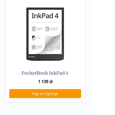
PocketBook InkPad 4
1 139
zł
Kup w Czytio.pl