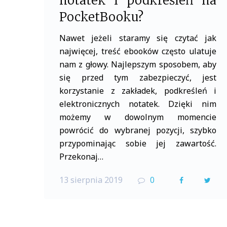
notatek i podkreśleń na
PocketBooku?
Nawet jeżeli staramy się czytać jak
najwięcej, treść ebooków często ulatuje
nam z głowy. Najlepszym sposobem, aby
się przed tym zabezpieczyć, jest
korzystanie z zakładek, podkreśleń i
elektronicznych notatek. Dzięki nim
możemy w dowolnym momencie
powrócić do wybranej pozycji, szybko
przypominając sobie jej zawartość.
Przekonaj…
13 sierpnia 2019
0
F
T
a
w
c
i