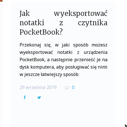
Jak wyeksportować
notatki z czytnika
PocketBook?
Przekonaj się, w jaki sposób możesz
wyeksportować notatki z urządzenia
PocketBook, a następnie przenieść je na
dysk komputera, aby posługiwać się nimi
w jeszcze łatwiejszy sposób
29 września 2019
0
F
T
a
w
c
i
e
t