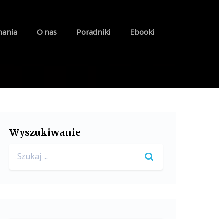
nania
O nas
Poradniki
Ebooki
Wyszukiwanie
Search
for: