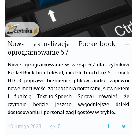
Nowa aktualizacja Pocketbook –
oprogramowanie 6.7!
Nowe oprogramowanie w wersji 6.7 dla czytników
PocketBook linii InkPad, modeli Touch Lux 5 i Touch
HD 3 poprawi brzmienie plików audio, zapewni
nowe możliwości zarządzania notatkami, słownikiem
i funkcją Text-to-Speech. Sprawi również, że
czytanie będzie jeszcze wygodniejsze dzięki
dostosowaniu i personalizacji gestów w trybie…
10 lutego 2023
0
F
T
a
w