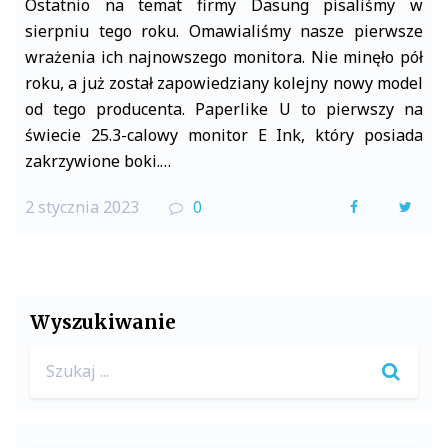
Ostatnio na temat firmy Dasung pisaliśmy w
sierpniu tego roku. Omawialiśmy nasze pierwsze
wrażenia ich najnowszego monitora. Nie minęło pół
roku, a już został zapowiedziany kolejny nowy model
od tego producenta. Paperlike U to pierwszy na
świecie 25.3-calowy monitor E Ink, który posiada
zakrzywione boki.…
2 stycznia 2023
0
F
T
a
w
c
i
e
t
Wyszukiwanie
b
t
Search
o
e
for:
o
r