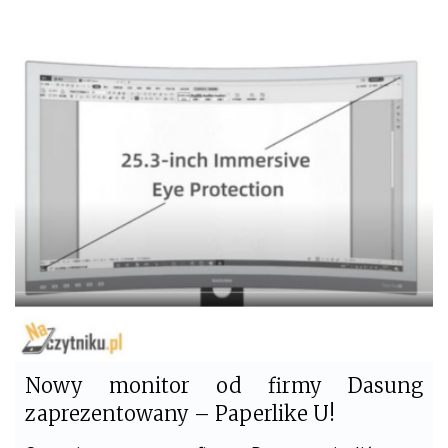
c
i
e
t
b
t
o
e
o
r
k
Nowy monitor od firmy Dasung
zaprezentowany – Paperlike U!