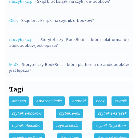
naczytniku.pl
-
Skąd brać książki na czytnik e-booków?
Olek
-
Skąd brać książki na czytnik e-booków?
naczytniku.pl
-
Storytel czy BookBeat – która platforma do
audiobooków jest lepsza?
MaQ
-
Storytel czy BookBeat – która platforma do audiobooków
jest lepsza?
Tagi
amazon
Amazon Kindle
android
boox
czytnik
czytnik e-booków
czytnik e-ink
czytnik e-książek
czytnik ebooków
czytnik Kindle
czytnik Onyx Boox
czytnik z rysikiem
duży ekran
duży wyświetlacz