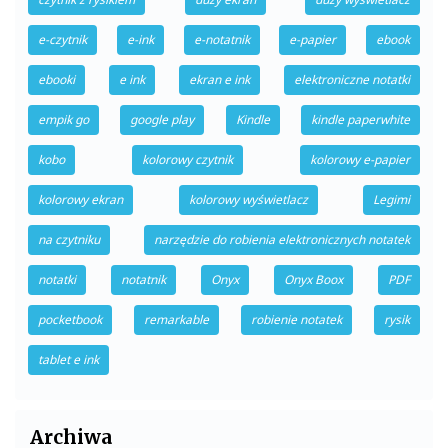
e-czytnik
e-ink
e-notatnik
e-papier
ebook
ebooki
e ink
ekran e ink
elektroniczne notatki
empik go
google play
Kindle
kindle paperwhite
kobo
kolorowy czytnik
kolorowy e-papier
kolorowy ekran
kolorowy wyświetlacz
Legimi
na czytniku
narzędzie do robienia elektronicznych notatek
notatki
notatnik
Onyx
Onyx Boox
PDF
pocketbook
remarkable
robienie notatek
rysik
tablet e ink
Archiwa