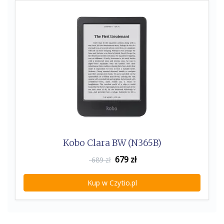
k
Kobo Clara BW (N365B)
679
zł
689 zł
Kup w Czytio.pl