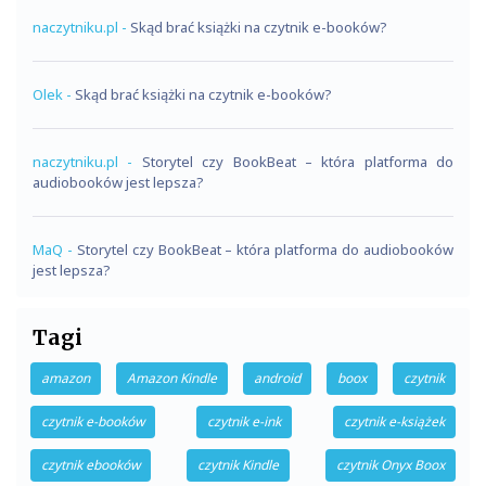
naczytniku.pl
-
Skąd brać książki na czytnik e-booków?
Olek
-
Skąd brać książki na czytnik e-booków?
naczytniku.pl
-
Storytel czy BookBeat – która platforma do
audiobooków jest lepsza?
MaQ
-
Storytel czy BookBeat – która platforma do audiobooków
jest lepsza?
Tagi
amazon
Amazon Kindle
android
boox
czytnik
czytnik e-booków
czytnik e-ink
czytnik e-książek
czytnik ebooków
czytnik Kindle
czytnik Onyx Boox