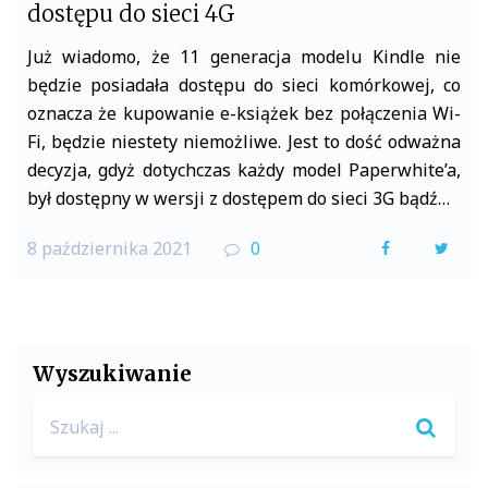
dostępu do sieci 4G
Już wiadomo, że 11 generacja modelu Kindle nie
będzie posiadała dostępu do sieci komórkowej, co
oznacza że kupowanie e-książek bez połączenia Wi-
Fi, będzie niestety niemożliwe. Jest to dość odważna
decyzja, gdyż dotychczas każdy model Paperwhite’a,
był dostępny w wersji z dostępem do sieci 3G bądź…
8 października 2021
0
F
T
a
w
c
i
e
t
Wyszukiwanie
b
t
Search
o
e
for:
o
r