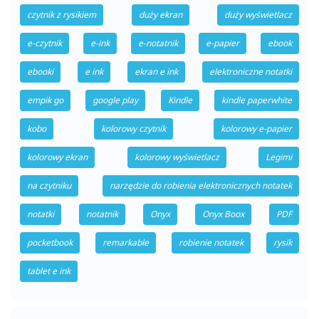
czytnik z rysikiem
duży ekran
duży wyświetlacz
e-czytnik
e-ink
e-notatnik
e-papier
ebook
ebooki
e ink
ekran e ink
elektroniczne notatki
empik go
google play
Kindle
kindle paperwhite
kobo
kolorowy czytnik
kolorowy e-papier
kolorowy ekran
kolorowy wyświetlacz
Legimi
na czytniku
narzędzie do robienia elektronicznych notatek
notatki
notatnik
Onyx
Onyx Boox
PDF
pocketbook
remarkable
robienie notatek
rysik
tablet e ink