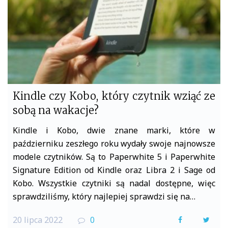
Kindle czy Kobo, który czytnik wziąć ze
sobą na wakacje?
Kindle i Kobo, dwie znane marki, które w
październiku zeszłego roku wydały swoje najnowsze
modele czytników. Są to Paperwhite 5 i Paperwhite
Signature Edition od Kindle oraz Libra 2 i Sage od
Kobo. Wszystkie czytniki są nadal dostępne, więc
sprawdziliśmy, który najlepiej sprawdzi się na…
20 lipca 2022
0
F
T