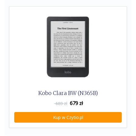
k
Kobo Clara BW (N365B)
679
zł
689 zł
Kup w Czytio.pl