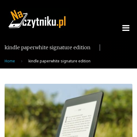
Skip
to
content
kindle paperwhite signature edition
Home
kindle paperwhite signature edition
Tag:
kindle
paperwhite
signature
edition