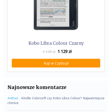
Kobo Libra Colour Czarny
1 129
zł
1 139 zł
Kup w Czytio.pl
Najnowsze komentarze
Artthas
-
Kindle Colorsoft czy Kobo Libra Colour? Najważniejsze
różnice