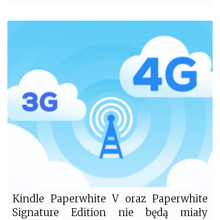
a
w
c
i
e
t
b
t
o
e
o
r
k
Kindle Paperwhite V oraz Paperwhite
Signature Edition nie będą miały