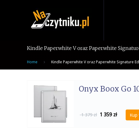
Skip
to
content
Kindle Paperwhite V oraz Paperwhite Signature
Home
Kindle Paperwhite V oraz Paperwhite Signature Ed
Onyx Boox Go 10
1 359
zł
1 379 zł
Kup 