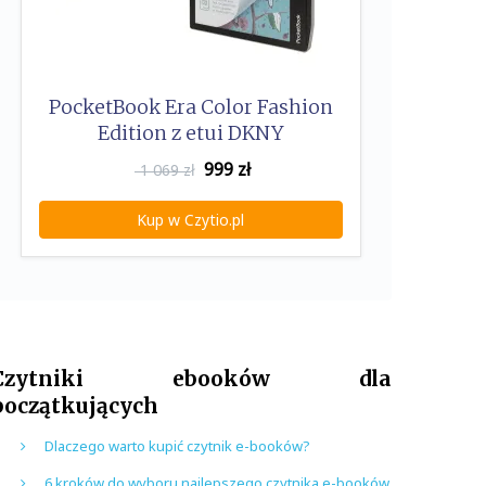
PocketBook Era Color Fashion
Edition z etui DKNY
999
zł
1 069 zł
Kup w Czytio.pl
Czytniki ebooków dla
początkujących
Dlaczego warto kupić czytnik e-booków?
6 kroków do wyboru najlepszego czytnika e-booków