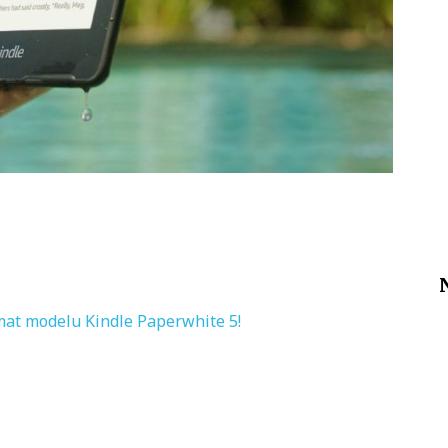
mat modelu Kindle Paperwhite 5!