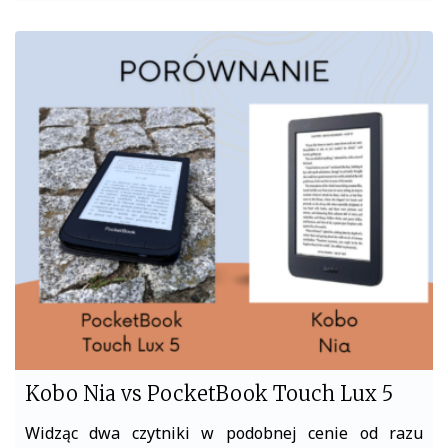
a
w
c
i
e
t
b
t
o
e
o
r
k
Kobo Nia vs PocketBook Touch Lux 5
Widząc dwa czytniki w podobnej cenie od razu