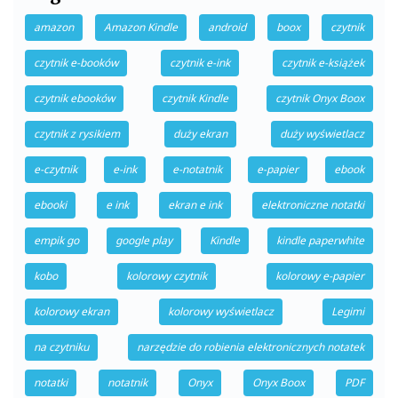
amazon
Amazon Kindle
android
boox
czytnik
czytnik e-booków
czytnik e-ink
czytnik e-książek
czytnik ebooków
czytnik Kindle
czytnik Onyx Boox
czytnik z rysikiem
duży ekran
duży wyświetlacz
e-czytnik
e-ink
e-notatnik
e-papier
ebook
ebooki
e ink
ekran e ink
elektroniczne notatki
empik go
google play
Kindle
kindle paperwhite
kobo
kolorowy czytnik
kolorowy e-papier
kolorowy ekran
kolorowy wyświetlacz
Legimi
na czytniku
narzędzie do robienia elektronicznych notatek
notatki
notatnik
Onyx
Onyx Boox
PDF