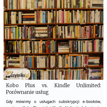
c
i
e
t
b
t
o
e
o
r
k
Kobo Plus vs. Kindle Unlimited:
Porównanie usług
Gdy mówimy o usługach subskrypcji e-booków,