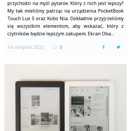
przychodzi na myśl pytanie: Który z nich jest lepszy?
My tak mieliśmy patrząc na urządzenia PocketBook
Touch Lux 5 oraz Kobo Nia. Dokładnie przyjrzeliśmy
się wszystkim elementom, aby wskazać, który z
czytników będzie lepszym zakupem. Ekran Oba…
14 sierpnia 2022
0
F
T
a
w
c
i
e
t
b
t
o
e
o
r
k