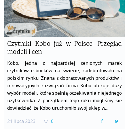
Czytniki Kobo już w Polsce: Przegląd
modeli i cen
Kobo, jedna z najbardziej cenionych marek
czytników e-booków na świecie, zadebiutowała na
polskim rynku. Znana z dopracowanych produktów i
innowacyjnych rozwiązań firma Kobo oferuje duży
wybór modeli, które spełnią oczekiwania niejednego
użytkownika. Z początkiem tego roku mogliśmy się
dowiedzieć, że Kobo uruchomiło swój sklep w…
21 lipca 2023
0
F
T