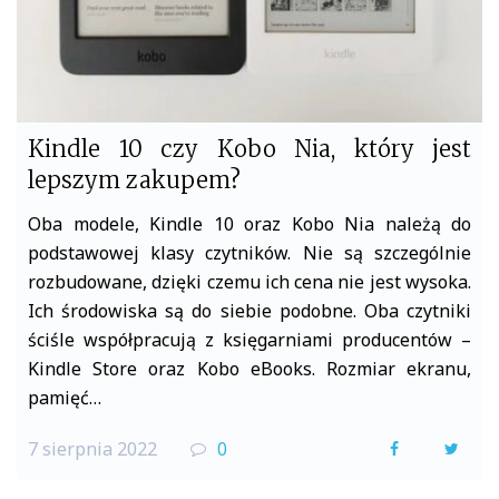
Kindle 10 czy Kobo Nia, który jest
lepszym zakupem?
Oba modele, Kindle 10 oraz Kobo Nia należą do
podstawowej klasy czytników. Nie są szczególnie
rozbudowane, dzięki czemu ich cena nie jest wysoka.
Ich środowiska są do siebie podobne. Oba czytniki
ściśle współpracują z księgarniami producentów –
Kindle Store oraz Kobo eBooks. Rozmiar ekranu,
pamięć…
7 sierpnia 2022
0
F
T
a
w