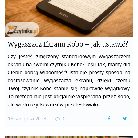
Wygaszacz Ekranu Kobo – jak ustawić?
Czy jesteś zmęczony standardowym wygaszaczem
ekranu na swoim czytniku Kobo? Jeśli tak, mamy dla
Ciebie dobrą wiadomość! Istnieje prosty sposób na
dostosowanie wygaszacza ekranu, dzięki czemu
Twój czytnik Kobo stanie się naprawdę wyjątkowy.
Ta metoda nie jest oficjalnie wspierana przez Kobo,
ale wielu użytkowników przetestowało…
13 sierpnia 2023
0
F
T
a
w