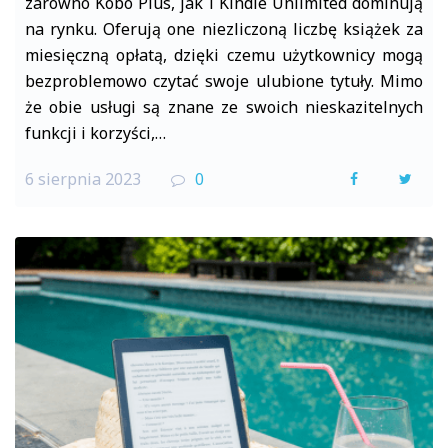
zarówno Kobo Plus, jak i Kindle Unlimited dominują
na rynku. Oferują one niezliczoną liczbę książek za
miesięczną opłatą, dzięki czemu użytkownicy mogą
bezproblemowo czytać swoje ulubione tytuły. Mimo
że obie usługi są znane ze swoich nieskazitelnych
funkcji i korzyści,…
6 sierpnia 2023
0
F
T
a
w
c
i
e
t
b
t
o
e
o
r
k