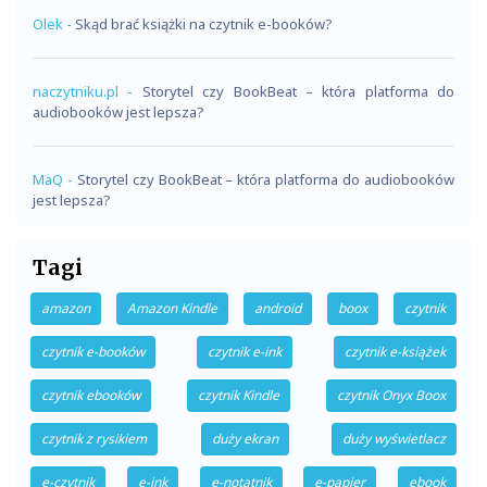
Olek
-
Skąd brać książki na czytnik e-booków?
naczytniku.pl
-
Storytel czy BookBeat – która platforma do
audiobooków jest lepsza?
MaQ
-
Storytel czy BookBeat – która platforma do audiobooków
jest lepsza?
Tagi
amazon
Amazon Kindle
android
boox
czytnik
czytnik e-booków
czytnik e-ink
czytnik e-książek
czytnik ebooków
czytnik Kindle
czytnik Onyx Boox
czytnik z rysikiem
duży ekran
duży wyświetlacz
e-czytnik
e-ink
e-notatnik
e-papier
ebook