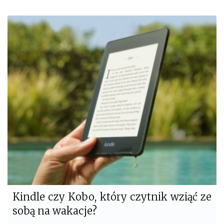
a
w
c
i
e
t
b
t
o
e
o
r
k
Kindle czy Kobo, który czytnik wziąć ze
sobą na wakacje?