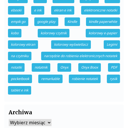
ebooki
e ink
ekran e ink
elektroniczne notatki
empik go
google play
Kindle
kindle paperwhite
kobo
kolorowy czytnik
kolorowy e-papier
kolorowy ekran
kolorowy wyświetlacz
Legimi
na czytniku
narzędzie do robienia elektronicznych notatek
notatki
notatnik
Onyx
Onyx Boox
PDF
pocketbook
remarkable
robienie notatek
rysik
tablet e ink
Archiwa
Archiwa