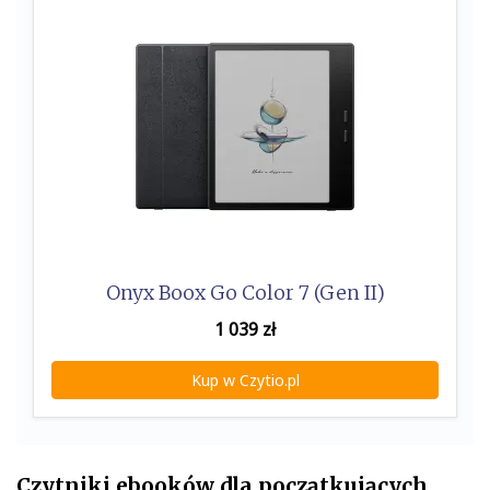
Onyx Boox Go Color 7 (Gen II)
1 039
zł
Kup w Czytio.pl
Czytniki ebooków dla początkujących