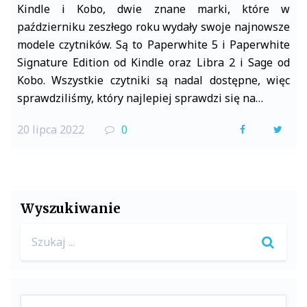
Kindle i Kobo, dwie znane marki, które w
październiku zeszłego roku wydały swoje najnowsze
modele czytników. Są to Paperwhite 5 i Paperwhite
Signature Edition od Kindle oraz Libra 2 i Sage od
Kobo. Wszystkie czytniki są nadal dostępne, więc
sprawdziliśmy, który najlepiej sprawdzi się na…
20 lipca 2022
0
F
T
a
w
c
i
e
t
Wyszukiwanie
b
t
Search
o
e
for:
o
r
k