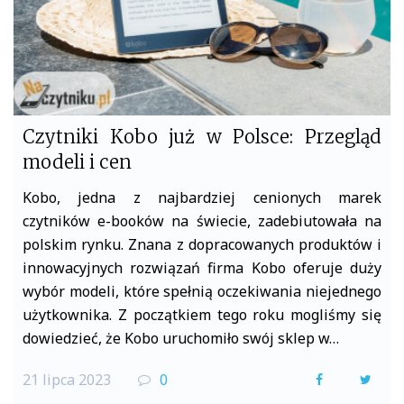
Czytniki Kobo już w Polsce: Przegląd
modeli i cen
Kobo, jedna z najbardziej cenionych marek
czytników e-booków na świecie, zadebiutowała na
polskim rynku. Znana z dopracowanych produktów i
innowacyjnych rozwiązań firma Kobo oferuje duży
wybór modeli, które spełnią oczekiwania niejednego
użytkownika. Z początkiem tego roku mogliśmy się
dowiedzieć, że Kobo uruchomiło swój sklep w…
21 lipca 2023
0
F
T