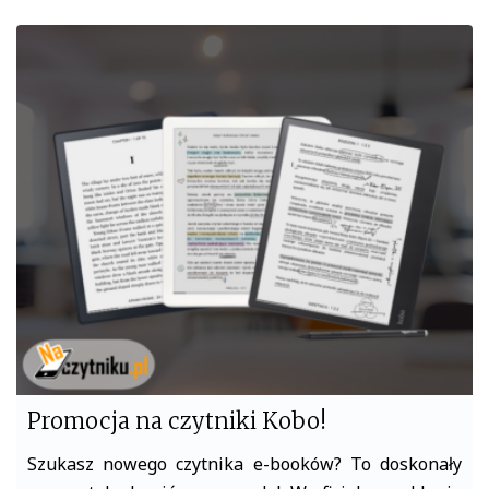
c
i
e
t
b
t
o
e
o
r
k
Promocja na czytniki Kobo!
Szukasz nowego czytnika e-booków? To doskonały