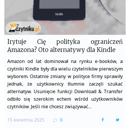
Irytuje Cię polityka ograniczeń
Amazona? Oto alternatywy dla Kindle
Amazon od lat dominował na rynku e-booków, a
czytniki Kindle były dla wielu czytelników pierwszym
wyborem. Ostatnie zmiany w polityce firmy sprawiły
jednak, że użytkownicy tłumnie zaczęli szukać
alternatyw. Usunięcie funkcji Download & Transfer
odbiło się szerokim echem wśród użytkowników
czytników. Jeśli nie chcesz związywać…
15 kwietnia 2025
0
F
T
a
w