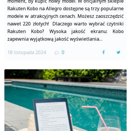
moment, by kupić nowy model. W oficjalnym sklepie
Rakuten Kobo na Allegro dostępne są trzy popularne
modele w atrakcyjnych cenach. Możesz zaoszczędzić
nawet 220 złotych! Dlaczego warto wybrać czytniki
Rakuten Kobo? Wysoka jakość ekranu: Kobo
zapewnia wyjątkową jakość wyświetlania…
18 listopada 2024
0
F
T
a
w
c
i
e
t
b
t
o
e
o
r
k