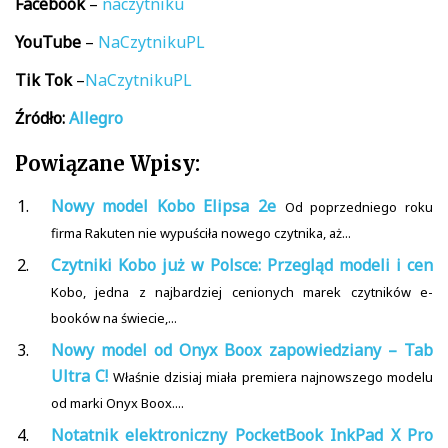
Facebook
–
naczytniku
YouTube
–
NaCzytnikuPL
Tik
Tok
–
NaCzytnikuPL
Źródło:
Allegro
Powiązane Wpisy:
Nowy model Kobo Elipsa 2e
Od poprzedniego roku
firma Rakuten nie wypuściła nowego czytnika, aż...
Czytniki Kobo już w Polsce: Przegląd modeli i cen
Kobo, jedna z najbardziej cenionych marek czytników e-
booków na świecie,...
Nowy model od Onyx Boox zapowiedziany – Tab
Ultra C!
Właśnie dzisiaj miała premiera najnowszego modelu
od marki Onyx Boox....
Notatnik elektroniczny PocketBook InkPad X Pro