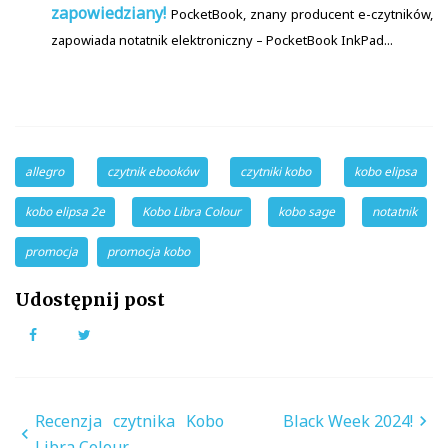
zapowiedziany!
PocketBook, znany producent e-czytników,
zapowiada notatnik elektroniczny – PocketBook InkPad...
allegro
czytnik ebooków
czytniki kobo
kobo elipsa
kobo elipsa 2e
Kobo Libra Colour
kobo sage
notatnik
promocja
promocja kobo
Udostępnij post
Facebook
Twitter
Nawigacja
Recenzja czytnika Kobo
Black Week 2024!
Libra Colour