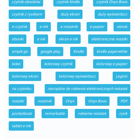
czytnik ebooków
czytnik Kindle
czytnik Onyx Boox
czytnik z rysikiem
duży ekran
duży wyświetlacz
e-czytnik
e-ink
e-notatnik
e-papier
ebook
ebooki
e ink
ekran e ink
elektroniczne notatki
empik go
google play
Kindle
kindle paperwhite
kobo
kolorowy czytnik
kolorowy e-papier
kolorowy ekran
kolorowy wyświetlacz
Legimi
na czytniku
narzędzie do robienia elektronicznych notatek
notatki
notatnik
Onyx
Onyx Boox
PDF
pocketbook
remarkable
robienie notatek
rysik
tablet e ink