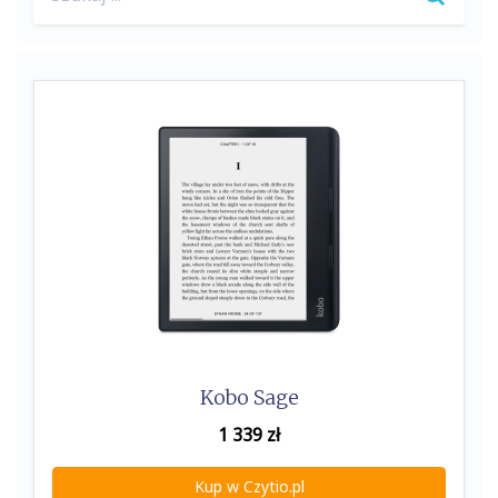
for:
Kobo Sage
1 339
zł
Kup w Czytio.pl