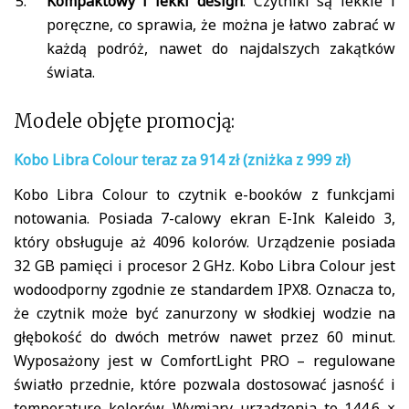
Kompaktowy i lekki design
: Czytniki są lekkie i
poręczne, co sprawia, że można je łatwo zabrać w
każdą podróż, nawet do najdalszych zakątków
świata.
Modele objęte promocją:
Kobo Libra Colour teraz za 914 zł (zniżka z 999 zł)
Kobo Libra Colour to czytnik e-booków z funkcjami
notowania. Posiada 7-calowy ekran E-Ink Kaleido 3,
który obsługuje aż 4096 kolorów. Urządzenie posiada
32 GB pamięci i procesor 2 GHz. Kobo Libra Colour jest
wodoodporny zgodnie ze standardem IPX8. Oznacza to,
że czytnik może być zanurzony w słodkiej wodzie na
głębokość do dwóch metrów nawet przez 60 minut.
Wyposażony jest w ComfortLight PRO – regulowane
światło przednie, które pozwala dostosować jasność i
temperaturę kolorów. Wymiary urządzenia to 144.6 ×