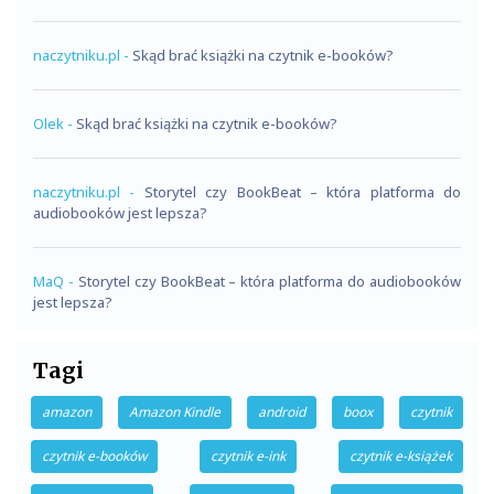
naczytniku.pl
-
Skąd brać książki na czytnik e-booków?
Olek
-
Skąd brać książki na czytnik e-booków?
naczytniku.pl
-
Storytel czy BookBeat – która platforma do
audiobooków jest lepsza?
MaQ
-
Storytel czy BookBeat – która platforma do audiobooków
jest lepsza?
Tagi
amazon
Amazon Kindle
android
boox
czytnik
czytnik e-booków
czytnik e-ink
czytnik e-książek