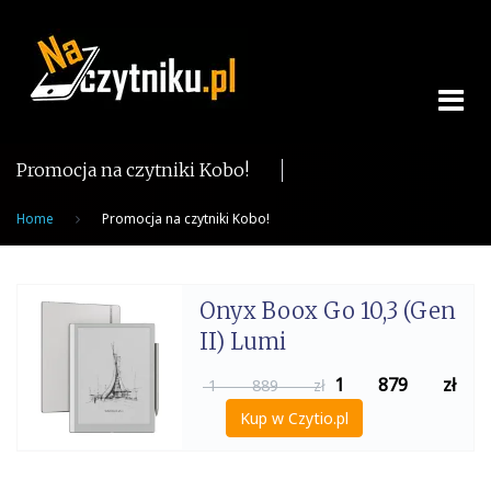
Skip
to
content
Promocja na czytniki Kobo!
Home
Promocja na czytniki Kobo!
Onyx Boox Go 10,3 (Gen
II) Lumi
1 879
zł
1 889 zł
Kup w Czytio.pl