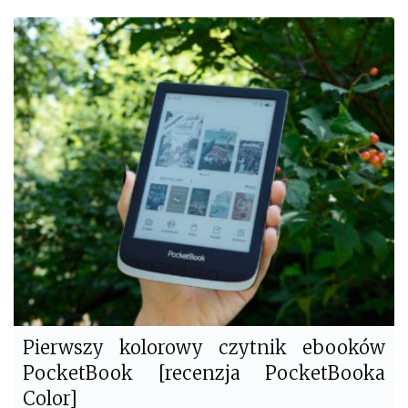
c
i
e
t
b
t
o
e
o
r
k
Pierwszy kolorowy czytnik ebooków
PocketBook [recenzja PocketBooka
Color]