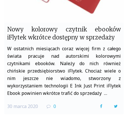
Nowy kolorowy czytnik ebooków
iFlytek wkrótce dostępny w sprzedaży
W ostatnich miesiącach coraz więcej firm z całego
świata pracuje nad autorskimi kolorowymi
czytnikami ebooków. Należy do nich również
chińskie przedsiębiorstwo iFlytek. Chociaż wiele o
nim jeszcze nie wiadomo, stworzony z
wykorzystaniem technologii E Ink Just Print iFlytek
Ebook powinien wkrótce trafić do sprzedaży …
30 marca 2020
0
F
T
a
w
c
i