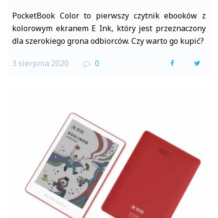
PocketBook Color to pierwszy czytnik ebooków z
kolorowym ekranem E Ink, który jest przeznaczony
dla szerokiego grona odbiorców. Czy warto go kupić?
3 sierpnia 2020
0
F
T
a
w
c
i
e
t
b
t
o
e
o
r
k