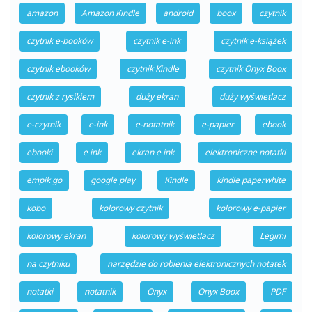
amazon
Amazon Kindle
android
boox
czytnik
czytnik e-booków
czytnik e-ink
czytnik e-książek
czytnik ebooków
czytnik Kindle
czytnik Onyx Boox
czytnik z rysikiem
duży ekran
duży wyświetlacz
e-czytnik
e-ink
e-notatnik
e-papier
ebook
ebooki
e ink
ekran e ink
elektroniczne notatki
empik go
google play
Kindle
kindle paperwhite
kobo
kolorowy czytnik
kolorowy e-papier
kolorowy ekran
kolorowy wyświetlacz
Legimi
na czytniku
narzędzie do robienia elektronicznych notatek
notatki
notatnik
Onyx
Onyx Boox
PDF