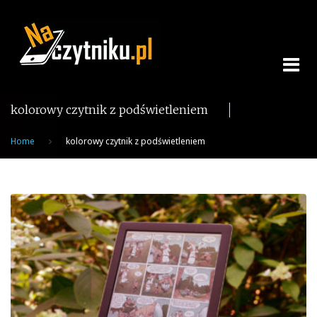
Skip
to
content
kolorowy czytnik z podświetleniem
Home
kolorowy czytnik z podświetleniem
Tag:
kolorowy
czytnik
z
podświetleniem