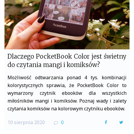
Dlaczego PocketBook Color jest świetny
do czytania mangi i komiksów?
Możliwość odtwarzania ponad 4 tys. kombinacji
kolorystycznych sprawia, że PocketBook Color to
wymarzony czytnik ebooków dla wszystkich
miłośników mangi i komiksów. Poznaj wady i zalety
czytania komiksów na kolorowym czytniku ebooków.
10 sierpnia 2020
0
F
T
a
w