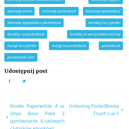
kolorowy ekran
kolorowy pocketbook
kolorowy wyświetlacz
kolorowy wyświetlacz pocketbook
komiksy na czytniku
komiksy na pocketbook
komiksy w wersji elektronicznej
mangi na czytniku
mangi na pocketbook
pocketbook
pocketbook color
Udostępnij post
Facebook
Twitter
Nawigacja
Kindle Paperwhite 4 vs
Unboxing PocketBooka
wpisu
Onyx Boox Poke 2
Touch Lux 5
(porównanie 6-calowych
czytników ebooków)