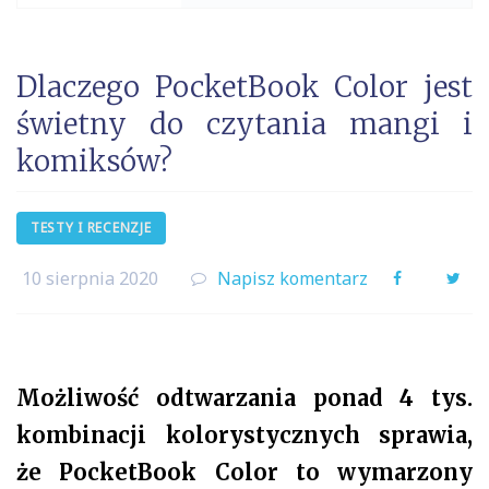
Dlaczego PocketBook Color jest
świetny do czytania mangi i
komiksów?
TESTY I RECENZJE
10 sierpnia 2020
Napisz komentarz
Facebook
Twi
Możliwość odtwarzania ponad 4 tys.
kombinacji kolorystycznych sprawia,
że PocketBook Color to wymarzony