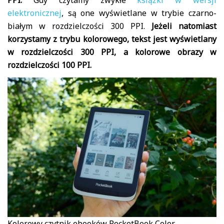
PPI.
Gdy czytamy zwykłe
książki w wersji
elektronicznej
, są one wyświetlane w trybie czarno-
białym w rozdzielczości 300 PPI.
Jeżeli natomiast
korzystamy z trybu kolorowego, tekst jest wyświetlany
w rozdzielczości 300 PPI, a kolorowe obrazy w
rozdzielczości 100 PPI.
Kolorowy czytnik ebooków PocketBook Color