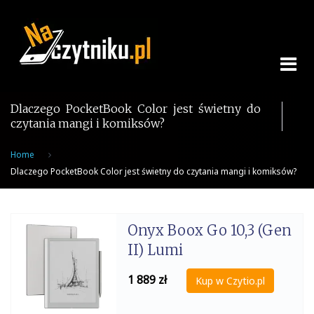
Skip
to
content
Dlaczego PocketBook Color jest świetny do
czytania mangi i komiksów?
Home
Dlaczego PocketBook Color jest świetny do czytania mangi i komiksów?
Onyx Boox Go 10,3 (Gen
II) Lumi
1 889
zł
Kup w Czytio.pl