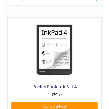
for:
PocketBook InkPad 4
1 139
zł
Kup w Czytio.pl