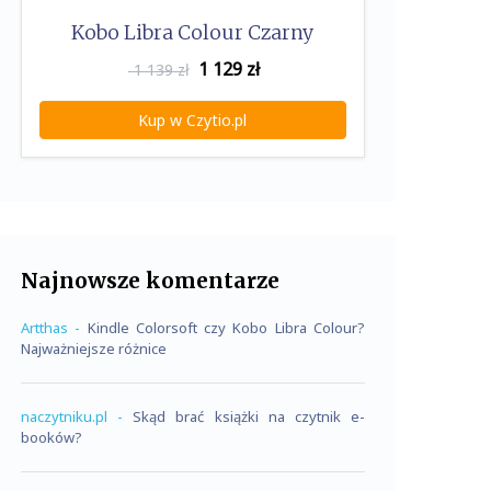
Kobo Libra Colour Czarny
1 129
zł
1 139 zł
Kup w Czytio.pl
Najnowsze komentarze
Artthas
-
Kindle Colorsoft czy Kobo Libra Colour?
Najważniejsze różnice
naczytniku.pl
-
Skąd brać książki na czytnik e-
booków?