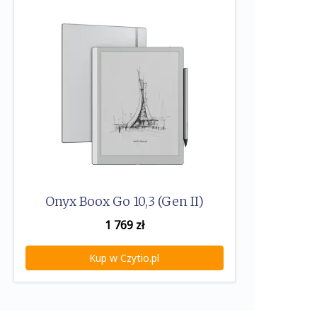
Onyx Boox Go 10,3 (Gen II)
1 769
zł
Kup w Czytio.pl