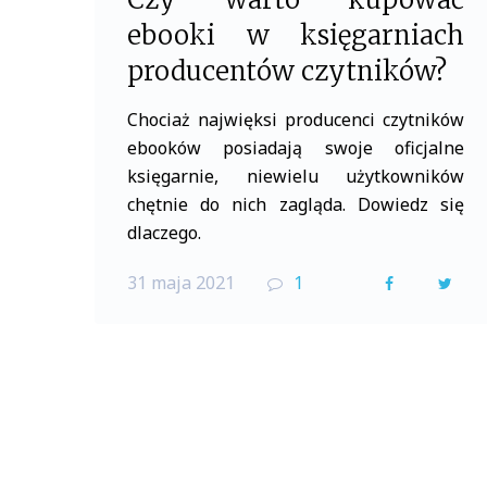
ebooki w księgarniach
producentów czytników?
Chociaż najwięksi producenci czytników
ebooków posiadają swoje oficjalne
księgarnie, niewielu użytkowników
chętnie do nich zagląda. Dowiedz się
dlaczego.
31 maja 2021
1
F
T
a
w
c
i
e
t
b
t
o
e