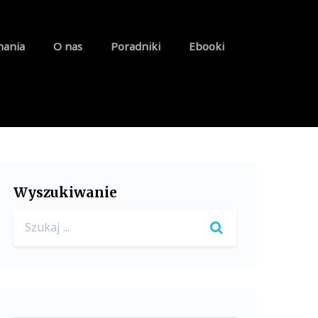
nania
O nas
Poradniki
Ebooki
Wyszukiwanie
Search
for: