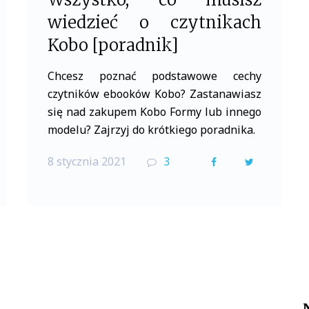
wiedzieć o czytnikach
Kobo [poradnik]
Chcesz poznać podstawowe cechy
czytników ebooków Kobo? Zastanawiasz
się nad zakupem Kobo Formy lub innego
modelu? Zajrzyj do krótkiego poradnika.
8 stycznia 2021
3
F
T
a
w
c
i
e
t
b
t
o
e
o
r