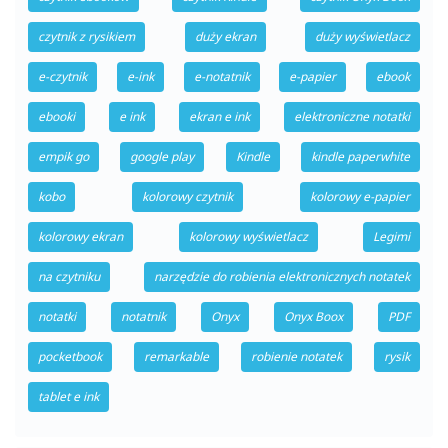
czytnik z rysikiem
duży ekran
duży wyświetlacz
e-czytnik
e-ink
e-notatnik
e-papier
ebook
ebooki
e ink
ekran e ink
elektroniczne notatki
empik go
google play
Kindle
kindle paperwhite
kobo
kolorowy czytnik
kolorowy e-papier
kolorowy ekran
kolorowy wyświetlacz
Legimi
na czytniku
narzędzie do robienia elektronicznych notatek
notatki
notatnik
Onyx
Onyx Boox
PDF
pocketbook
remarkable
robienie notatek
rysik
tablet e ink