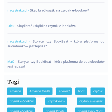
naczytniku.pl
-
Skąd brać książki na czytnik e-booków?
Olek
-
Skąd brać książki na czytnik e-booków?
naczytniku.pl
-
Storytel czy BookBeat – która platforma do
audiobooków jest lepsza?
MaQ
-
Storytel czy BookBeat – która platforma do audiobooków
jest lepsza?
Tagi
amazon
Amazon Kindle
android
boox
czytnik
czytnik e-booków
czytnik e-ink
czytnik e-książek
czytnik ebooków
czytnik Kindle
czytnik Onyx Boox