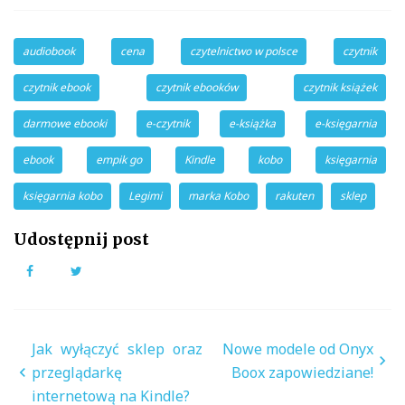
audiobook
cena
czytelnictwo w polsce
czytnik
czytnik ebook
czytnik ebooków
czytnik książek
darmowe ebooki
e-czytnik
e-książka
e-księgarnia
ebook
empik go
Kindle
kobo
księgarnia
księgarnia kobo
Legimi
marka Kobo
rakuten
sklep
Udostępnij post
Facebook
Twitter
Nawigacja
Jak wyłączyć sklep oraz
Nowe modele od Onyx
wpisu
przeglądarkę
Boox zapowiedziane!
internetową na Kindle?