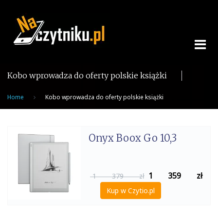
Skip
to
content
Kobo wprowadza do oferty polskie książki
Home
Kobo wprowadza do oferty polskie książki
Onyx Boox Go 10,3
1 359
zł
1 379 zł
Kup w Czytio.pl