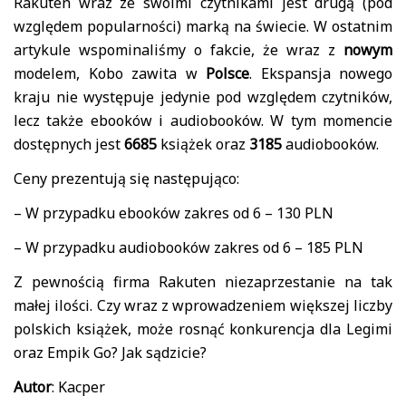
Rakuten wraz ze swoimi czytnikami jest drugą (pod
względem popularności) marką na świecie. W ostatnim
artykule wspominaliśmy o fakcie, że wraz z
nowym
modelem, Kobo zawita w
Polsce
. Ekspansja nowego
kraju nie występuje jedynie pod względem czytników,
lecz także ebooków i audiobooków.
W tym momencie
dostępnych jest
6685
książek oraz
3185
audiobooków.
Ceny prezentują się następująco:
– W przypadku ebooków zakres od 6 – 130 PLN
– W przypadku audiobooków zakres od 6 – 185 PLN
Z pewnością firma Rakuten niezaprzestanie na tak
małej ilości. Czy wraz z wprowadzeniem większej liczby
polskich książek, może rosnąć konkurencja dla Legimi
oraz Empik Go? Jak sądzicie?
Autor
: Kacper