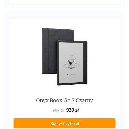
Onyx Boox Go 7 Czarny
939
zł
999 zł
Kup w Czytio.pl