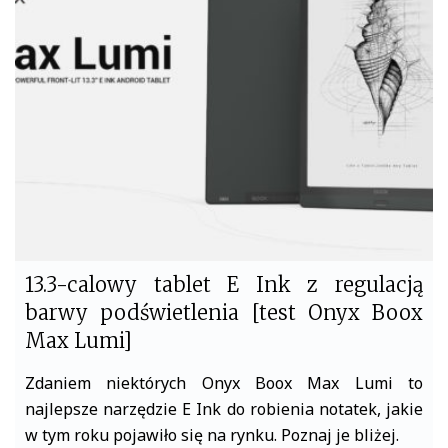
b
t
o
e
o
r
k
13.3-calowy tablet E Ink z regulacją
barwy podświetlenia [test Onyx Boox
Max Lumi]
Zdaniem niektórych Onyx Boox Max Lumi to
najlepsze narzędzie E Ink do robienia notatek, jakie
w tym roku pojawiło się na rynku. Poznaj je bliżej.