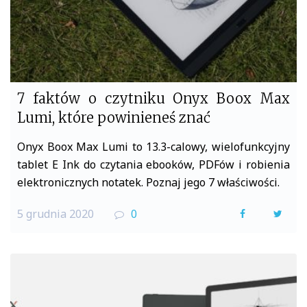
7 faktów o czytniku Onyx Boox Max
Lumi, które powinieneś znać
Onyx Boox Max Lumi to 13.3-calowy, wielofunkcyjny
tablet E Ink do czytania ebooków, PDFów i robienia
elektronicznych notatek. Poznaj jego 7 właściwości.
5 grudnia 2020
0
F
T
a
w
c
i
e
t