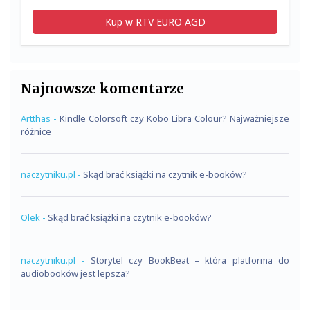
Kup w RTV EURO AGD
Najnowsze komentarze
Artthas
-
Kindle Colorsoft czy Kobo Libra Colour? Najważniejsze
różnice
naczytniku.pl
-
Skąd brać książki na czytnik e-booków?
Olek
-
Skąd brać książki na czytnik e-booków?
naczytniku.pl
-
Storytel czy BookBeat – która platforma do
audiobooków jest lepsza?