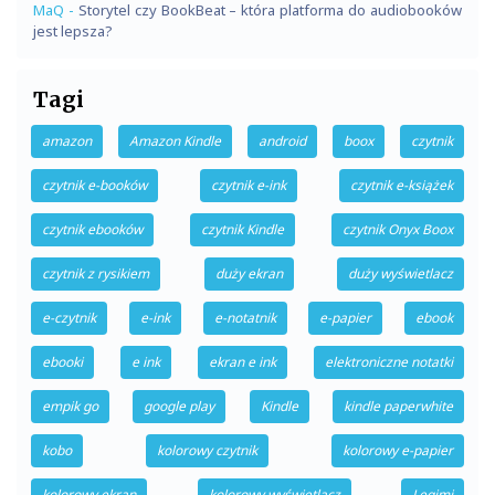
MaQ
-
Storytel czy BookBeat – która platforma do audiobooków
jest lepsza?
Tagi
amazon
Amazon Kindle
android
boox
czytnik
czytnik e-booków
czytnik e-ink
czytnik e-książek
czytnik ebooków
czytnik Kindle
czytnik Onyx Boox
czytnik z rysikiem
duży ekran
duży wyświetlacz
e-czytnik
e-ink
e-notatnik
e-papier
ebook
ebooki
e ink
ekran e ink
elektroniczne notatki
empik go
google play
Kindle
kindle paperwhite
kobo
kolorowy czytnik
kolorowy e-papier
kolorowy ekran
kolorowy wyświetlacz
Legimi