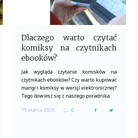
Dlaczego warto czytać
komiksy na czytnikach
ebooków?
Jak wygląda czytanie komisków na
czytnikach ebooków? Czy warto kupować
mangi i komiksy w wersji elektronicznej?
Tego dowiesz się z naszego poradnika
19 marca 2020
0
F
T
a
w
c
i