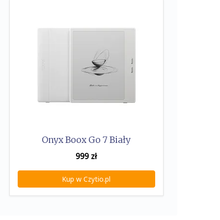
Onyx Boox Go 7 Biały
999
zł
Kup w Czytio.pl