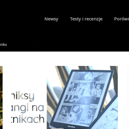
Newsy
Testy i recenzje
Porów
tniku