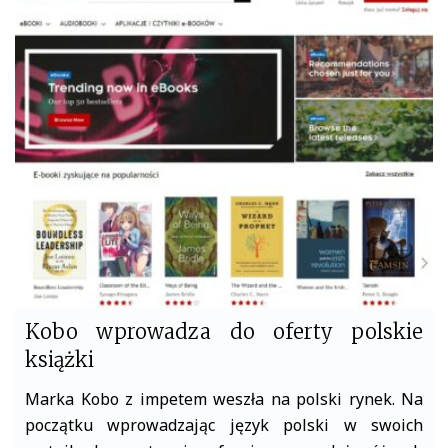
e
t
b
t
o
e
o
r
k
Kobo wprowadza do oferty polskie
książki
Marka Kobo z impetem weszła na polski rynek. Na
początku wprowadzając język polski w swoich