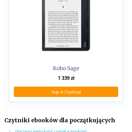
Kobo Sage
1 339
zł
Kup w Czytio.pl
Czytniki ebooków dla początkujących
Dlaczego warto kupić czytnik e-booków?