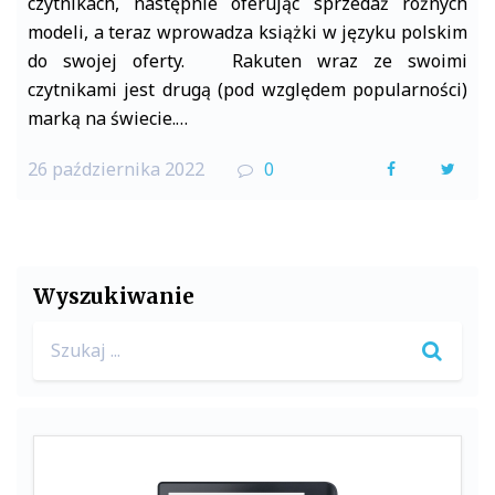
czytnikach, następnie oferując sprzedaż różnych
modeli, a teraz wprowadza książki w języku polskim
do swojej oferty. Rakuten wraz ze swoimi
czytnikami jest drugą (pod względem popularności)
marką na świecie.…
26 października 2022
0
F
T
a
w
c
i
e
t
Wyszukiwanie
b
t
Search
o
e
for:
o
r
k