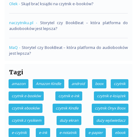
Olek
-
Skąd brać książki na czytnik e-booków?
naczytniku.pl
-
Storytel czy BookBeat – która platforma do
audiobooków jest lepsza?
MaQ
-
Storytel czy BookBeat – która platforma do audiobooków
jest lepsza?
Tagi
amazon
Amazon Kindle
android
boox
czytnik
czytnik e-booków
czytnik e-ink
czytnik e-książek
czytnik ebooków
czytnik Kindle
czytnik Onyx Boox
czytnik z rysikiem
duży ekran
duży wyświetlacz
e-czytnik
e-ink
e-notatnik
e-papier
ebook