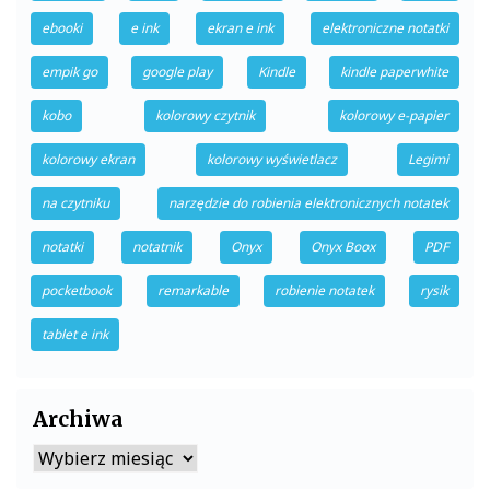
ebooki
e ink
ekran e ink
elektroniczne notatki
empik go
google play
Kindle
kindle paperwhite
kobo
kolorowy czytnik
kolorowy e-papier
kolorowy ekran
kolorowy wyświetlacz
Legimi
na czytniku
narzędzie do robienia elektronicznych notatek
notatki
notatnik
Onyx
Onyx Boox
PDF
pocketbook
remarkable
robienie notatek
rysik
tablet e ink
Archiwa
Archiwa