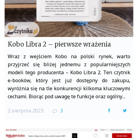
Kobo Libra 2 – pierwsze wrażenia
Wraz z wejściem Kobo na polski rynek, warto
przyjrzeć się bliżej jednemu z popularniejszych
modeli tego producenta – Kobo Libra 2. Ten czytnik
e-booków, który jest już dostępny do zakupu,
wyróżnia się na tle konkurencji kilkoma kluczowymi
cechami. Biorąc pod uwagę te funkcje oraz ogólny…
2 sierpnia 2023
3
F
T
a
w
c
i