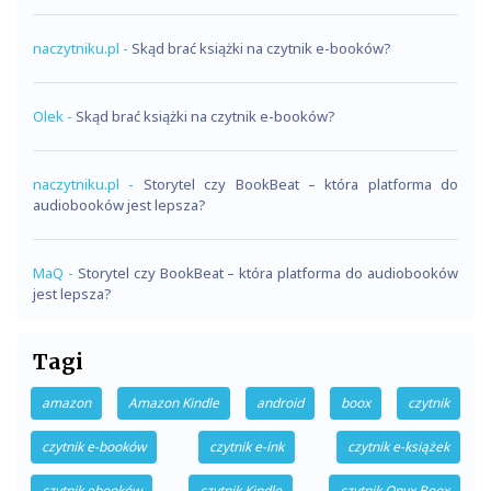
naczytniku.pl
-
Skąd brać książki na czytnik e-booków?
Olek
-
Skąd brać książki na czytnik e-booków?
naczytniku.pl
-
Storytel czy BookBeat – która platforma do
audiobooków jest lepsza?
MaQ
-
Storytel czy BookBeat – która platforma do audiobooków
jest lepsza?
Tagi
amazon
Amazon Kindle
android
boox
czytnik
czytnik e-booków
czytnik e-ink
czytnik e-książek
czytnik ebooków
czytnik Kindle
czytnik Onyx Boox