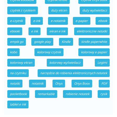
czytnik z rysikiem
duży ekran
duży wyświetlacz
e-czytnik
e-ink
e-notatnik
e-papier
ebook
ebooki
e ink
ekran e ink
elektroniczne notatki
empik go
google play
Kindle
kindle paperwhite
kobo
kolorowy czytnik
kolorowy e-papier
kolorowy ekran
kolorowy wyświetlacz
Legimi
na czytniku
narzędzie do robienia elektronicznych notatek
notatki
notatnik
Onyx
Onyx Boox
PDF
pocketbook
remarkable
robienie notatek
rysik
tablet e ink