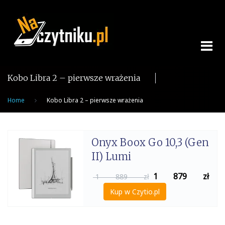
Skip
to
content
Kobo Libra 2 – pierwsze wrażenia
Home
Kobo Libra 2 – pierwsze wrażenia
Onyx Boox Go 10,3 (Gen
II) Lumi
1 879
zł
1 889 zł
Kup w Czytio.pl