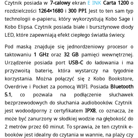
Czytnik posiada w
7-calowy
ekran
E INK
Carta 1200
o
rozdzielczości
1264×1680
i
300 PPI
. Jest to ten sam typ
technologii e-papieru, który wykorzystują Kobo Sage i
Kobo Elipsa. Czytnik posiada białe i bursztynowe diody
LED, które zapewniają efekt ciepłego światła świecy.
Pod maską znajduje się jednordzeniowy procesor o
taktowaniu
1 GHz
oraz
32 GB
pamięci wewnętrznej.
Urządzenie posiada port
USB-C
do ładowania i ma
przyzwoitą baterię, która wystarczy na tygodnie
korzystania. Można połączyć się z Kobo Bookstore,
Overdrive i Pocket za pomocą WIFI. Posiada
Bluetooth
5.1
, co pozwala na podłączenie słuchawek
bezprzewodowych do słuchania audiobooków. Czytnik
jest wodoodporny z certyfikatem
IPX8
, co oznacza, że
może być zanurzony w słodkiej wodzie na głębokość do
2 metrów przez 60 minut. To sprawia, że ten czytnik e-
booków jest idealny do czytania w wannie, na plaży czy