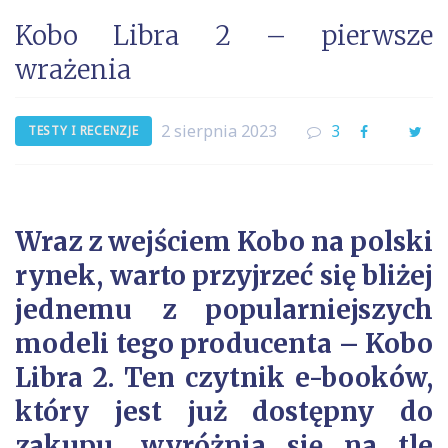
Kobo Libra 2 – pierwsze
wrażenia
2 sierpnia 2023
3
Facebook
Twi
TESTY I RECENZJE
Wraz z wejściem Kobo na polski
rynek, warto przyjrzeć się bliżej
jednemu z popularniejszych
modeli tego producenta – Kobo
Libra 2. Ten czytnik e-booków,
który jest już dostępny do
zakupu, wyróżnia się na tle