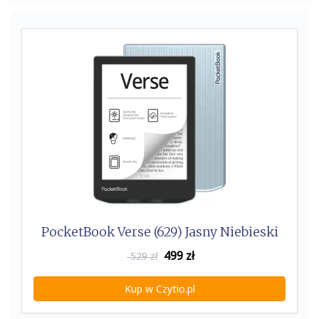
PocketBook Verse (629) Jasny Niebieski
499
zł
529 zł
Kup w Czytio.pl