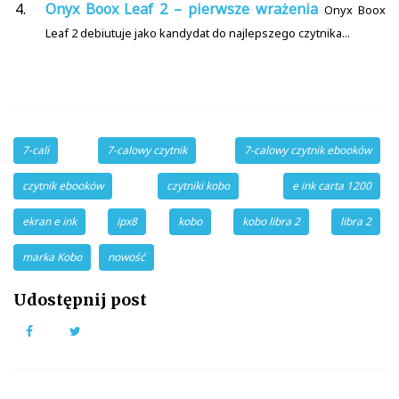
Onyx Boox Leaf 2 – pierwsze wrażenia
Onyx Boox
Leaf 2 debiutuje jako kandydat do najlepszego czytnika...
7-cali
7-calowy czytnik
7-calowy czytnik ebooków
czytnik ebooków
czytniki kobo
e ink carta 1200
ekran e ink
ipx8
kobo
kobo libra 2
libra 2
marka Kobo
nowość
Udostępnij post
Facebook
Twitter