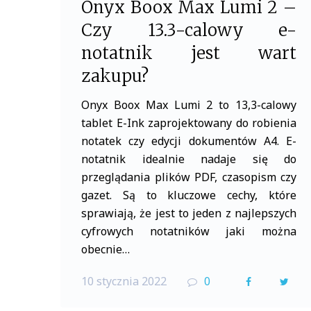
Onyx Boox Max Lumi 2 –
Czy 13.3-calowy e-
notatnik jest wart
zakupu?
Onyx Boox Max Lumi 2 to 13,3-calowy
tablet E-Ink zaprojektowany do robienia
notatek czy edycji dokumentów A4. E-
notatnik idealnie nadaje się do
przeglądania plików PDF, czasopism czy
gazet. Są to kluczowe cechy, które
sprawiają, że jest to jeden z najlepszych
cyfrowych notatników jaki można
obecnie…
10 stycznia 2022
0
F
T
a
w