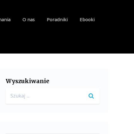
nania
O nas
Poradniki
Ebooki
Wyszukiwanie
Search
for: