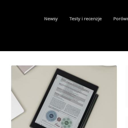
Newsy
Testy i recenzje
Porów