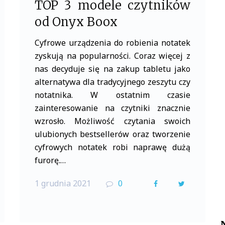
TOP 3 modele czytników
od Onyx Boox
Cyfrowe urządzenia do robienia notatek
zyskują na popularności. Coraz więcej z
nas decyduje się na zakup tabletu jako
alternatywa dla tradycyjnego zeszytu czy
notatnika. W ostatnim czasie
zainteresowanie na czytniki znacznie
wzrosło. Możliwość czytania swoich
ulubionych bestsellerów oraz tworzenie
cyfrowych notatek robi naprawę dużą
furorę.…
1 grudnia 2021
0
F
T
a
w
c
i