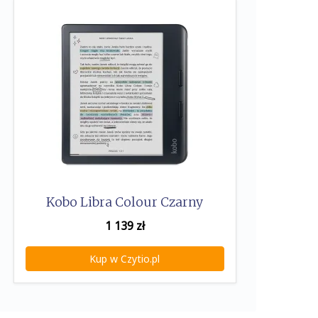
Kobo Libra Colour Czarny
1 139
zł
Kup w Czytio.pl