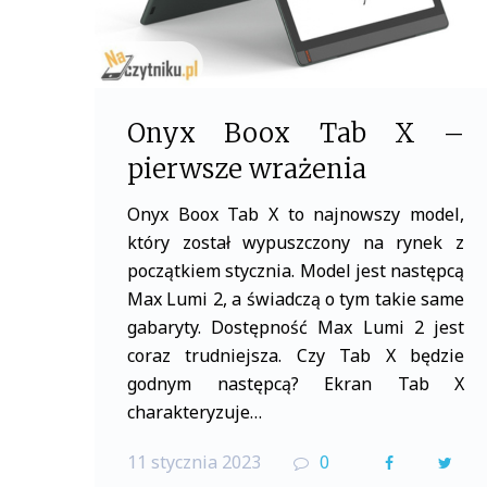
Onyx Boox Tab X –
pierwsze wrażenia
Onyx Boox Tab X to najnowszy model,
który został wypuszczony na rynek z
początkiem stycznia. Model jest następcą
Max Lumi 2, a świadczą o tym takie same
gabaryty. Dostępność Max Lumi 2 jest
coraz trudniejsza. Czy Tab X będzie
godnym następcą? Ekran Tab X
charakteryzuje…
11 stycznia 2023
0
F
T